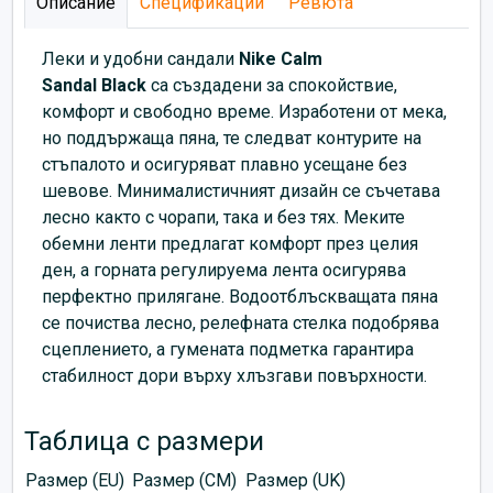
Описание
Спецификации
Ревюта
Леки и удобни сандали
Nike Calm
Sandal
Black
са създадени за спокойствие,
комфорт и свободно време. Изработени от мека,
но поддържаща пяна, те следват контурите на
стъпалото и осигуряват плавно усещане без
шевове. Минималистичният дизайн се съчетава
лесно както с чорапи, така и без тях. Меките
обемни ленти предлагат комфорт през целия
ден, а горната регулируема лента осигурява
перфектно прилягане. Водоотблъскващата пяна
се почиства лесно, релефната стелка подобрява
сцеплението, а гумената подметка гарантира
стабилност дори върху хлъзгави повърхности.
Таблица с размери
Размер (EU)
Размер (CM)
Размер (UK)