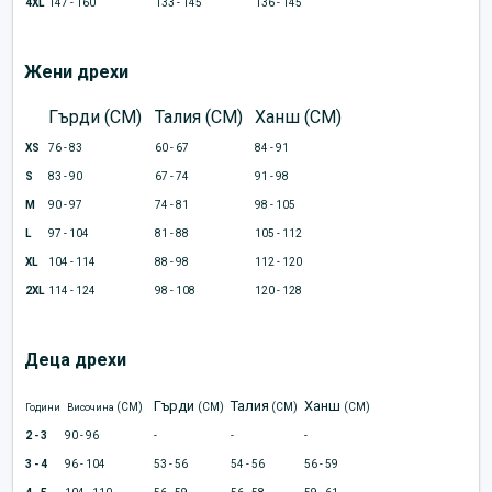
4XL
147 - 160
133 - 145
136 - 145
Жени дрехи
Гърди (CM)
Талия (CM)
Ханш (CM)
XS
76 - 83
60 - 67
84 - 91
S
83 - 90
67 - 74
91 - 98
M
90 - 97
74 - 81
98 - 105
L
97 - 104
81 - 88
105 - 112
XL
104 - 114
88 - 98
112 - 120
2XL
114 - 124
98 - 108
120 - 128
Деца дрехи
Гърди
Талия
Ханш
(CM)
(CM)
(CM)
(CM)
Години
Височина
2 - 3
90 - 96
-
-
-
3 - 4
96 - 104
53 - 56
54 - 56
56 - 59