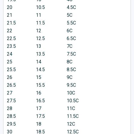
20
10.5
4.5C
21
11
5C
21.5
11.5
5.5C
22
12
6C
22.5
12.5
6.5C
23.5
13
7C
24
13.5
7.5C
25
14
8C
25.5
14.5
8.5C
26
15
9C
26.5
15.5
9.5C
27
16
10C
27.5
16.5
10.5C
28
17
11C
28.5
17.5
11.5C
29.5
18
12C
30
18.5
12.5C