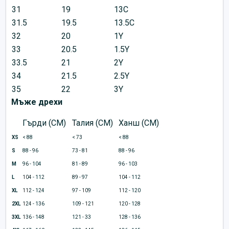
31
19
13C
31.5
19.5
13.5C
32
20
1Y
33
20.5
1.5Y
33.5
21
2Y
34
21.5
2.5Y
35
22
3Y
Мъже дрехи
Гърди (CM)
Талия (CM)
Ханш (CM)
XS
< 88
< 73
< 88
S
88 - 96
73 - 81
88 - 96
M
96 - 104
81 - 89
96 - 103
L
104 - 112
89 - 97
104 - 112
XL
112 - 124
97 - 109
112 - 120
2XL
124 - 136
109 - 121
120 - 128
3XL
136 - 148
121 - 33
128 - 136