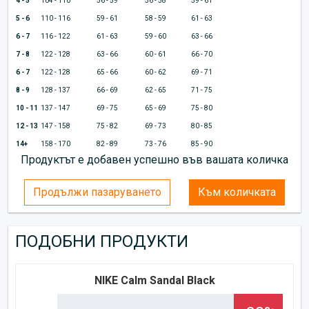
4 - 5
104 - 110
56 - 59
56 - 58
59 - 61
5 - 6
110 - 116
59 - 61
58 - 59
61 - 63
6 - 7
116 - 122
61 - 63
59 - 60
63 - 66
7 - 8
122 - 128
63 - 66
60 - 61
66 - 70
6 - 7
122 - 128
65 - 66
60 - 62
69 - 71
8 - 9
128 - 137
66 - 69
62 - 65
71 - 75
10 - 11
137 - 147
69 - 75
65 - 69
75 - 80
12 - 13
147 - 158
75 - 82
69 - 73
80 - 85
14+
158 - 170
82 - 89
73 - 76
85 - 90
Продуктът е добавен успешно във вашата количка
Продължи пазаруването
Към количката
ПОДОБНИ ПРОДУКТИ
NIKE Calm Sandal Black