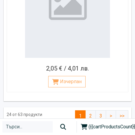
2,05 € / 4,01 лв.
Изчерпан
24 от 63 продукти
1
2
3
>
>>
({{cartProductsCount}}