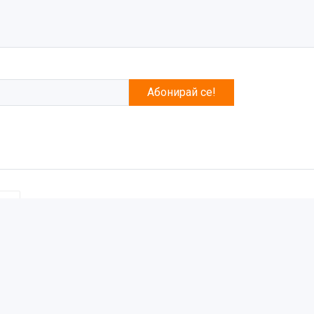
Абонирай се!
Понеделник - Петък / 09:00 - 18:00
ПОСЛЕДВАЙТЕ НИ