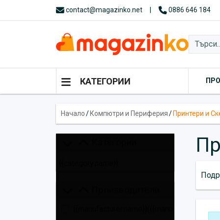
contact@magazinko.net
|
0886 646 184
КАТЕГОРИИ
ПР
Начало
/
Компютри и Периферия
/
Принтери и С
Пр
Категории
{{category.name}}
Подр
Производители
{{manufacturer.name}}
({{manufacturer.total