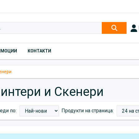
ОМОЦИИ
КОНТАКТИ
кенери
интери и Скенери
еди по:
Продукти на страница:
Products}})