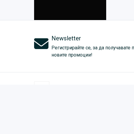
Newsletter
Регистрирайте се, за да получавате 
новите промоции!
0886 646 184
МОЯТ АКАУНТ
ЗА Н