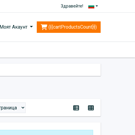
Здравейте!
Моят Акаунт
({{cartProductsCount}})