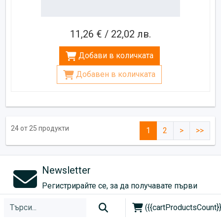
11,26 € / 22,02 лв.
Добави в количката
Добавен в количката
24 от 25 продукти
1
2
>
>>
Newsletter
Регистрирайте се, за да получавате първи
най-новите промоции!
({{cartProductsCount}}
Абонирай се!