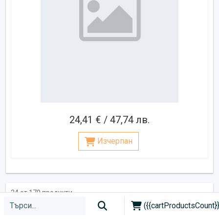
24,41 € / 47,74 лв.
Изчерпан
24 от 179 продукти
({{cartProductsCount}}
1
2
3
4
5
6
>
>>