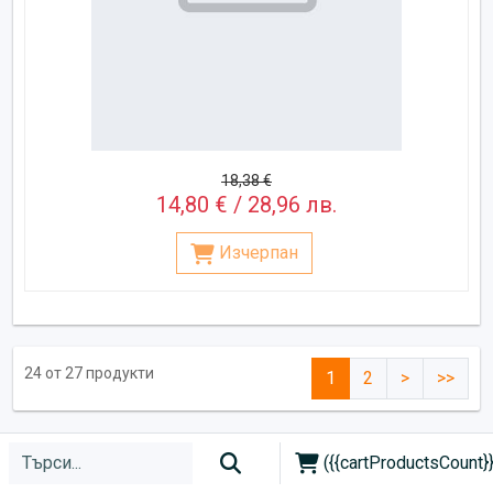
18,38 €
14,80 € / 28,96 лв.
Изчерпан
24 от 27 продукти
1
2
>
>>
({{cartProductsCount}}
Newsletter