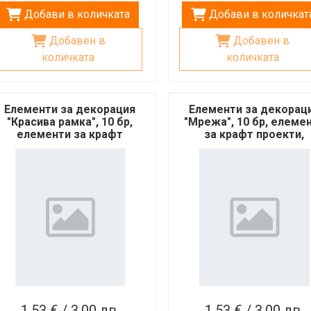
Добави в количката
Добави в количкат
Добавен в
Добавен в
количката
количката
Елементи за декорация
Елементи за декорац
"Красива рамка", 10 бр,
"Мрежа", 10 бр, елеме
елементи за крафт
за крафт проекти,
проекти, скрапбук
скрапбук
1,53 € / 3,00 лв.
1,53 € / 3,00 лв.