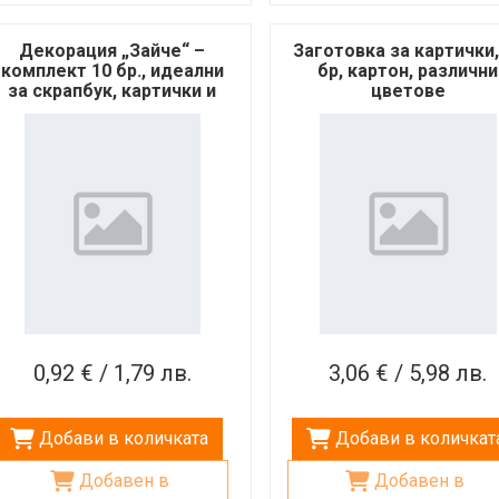
Декорация „Зайче“ –
Заготовка за картички,
комплект 10 бр., идеални
бр, картон, различни
за скрапбук, картички и
цветове
крафт проекти
0,92 € / 1,79 лв.
3,06 € / 5,98 лв.
Добави в количката
Добави в количкат
Добавен в
Добавен в