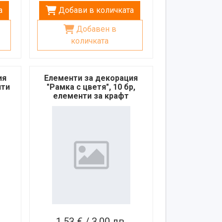
а
Добави в количката
Добавен в
количката
ия
Елементи за декорация
нти
"Рамка с цветя", 10 бр,
елементи за крафт
проекти, скрапбук
1,53 € / 3,00 лв.