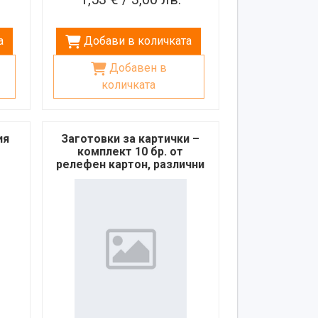
а
Добави в количката
Добавен в
количката
ия
Заготовки за картички –
комплект 10 бр. от
релефен картон, различни
цветове