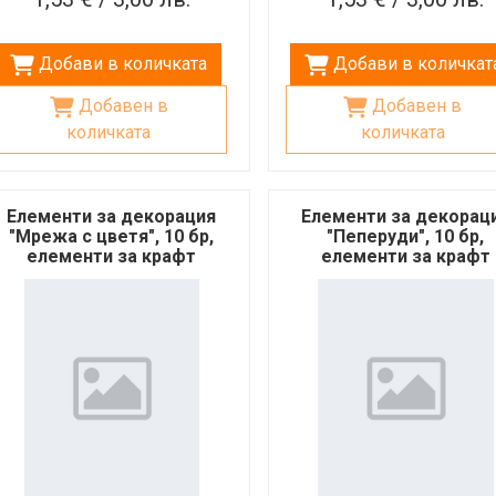
Добави в количката
Добави в количкат
Добавен в
Добавен в
количката
количката
Елементи за декорация
Елементи за декорац
"Мрежа с цветя", 10 бр,
"Пеперуди", 10 бр,
елементи за крафт
елементи за крафт
проекти, скрапбук
проекти, скрапбук