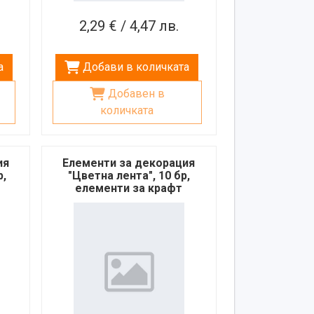
2,29 € / 4,47 лв.
а
Добави в количката
Добавен в
количката
ия
Елементи за декорация
р,
"Цветна лента", 10 бр,
елементи за крафт
проекти, скрапбук