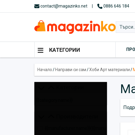
contact@magazinko.net
|
0886 646 184
КАТЕГОРИИ
ПР
Начало
/
Направи си сам
/
Хоби Арт материали
/
Ма
Категории
{{category.name}}
Подр
Производители
{{manufacturer.name}}
({{manufacturer.total