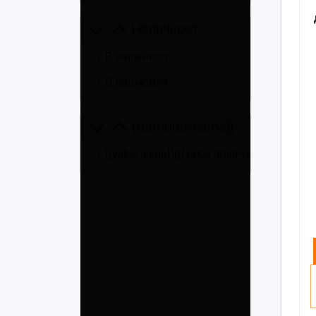
Наличност
В наличност
В промоция
{{attribute.name}}
{{value.name}}
({{value.totalProducts}})