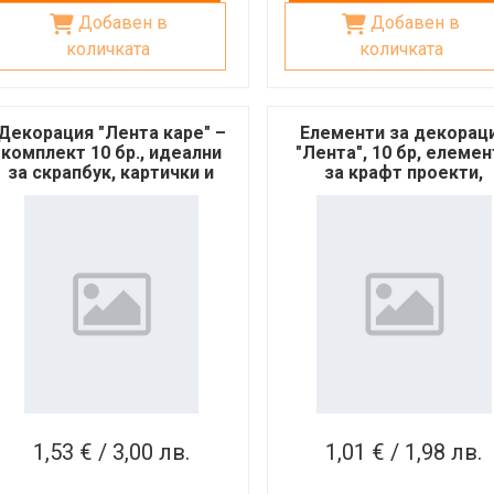
Добавен в
Добавен в
количката
количката
Декорация "Лента каре" –
Елементи за декорац
комплект 10 бр., идеални
"Лента", 10 бр, елеме
за скрапбук, картички и
за крафт проекти,
крафт проекти
скрапбук
1,53 € / 3,00 лв.
1,01 € / 1,98 лв.