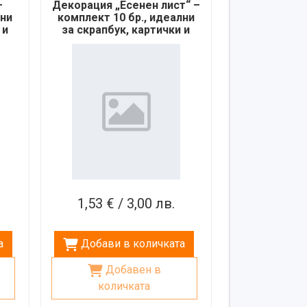
–
Декорация „Есенен лист“ –
лни
комплект 10 бр., идеални
 и
за скрапбук, картички и
крафт проекти
1,53 € / 3,00 лв.
а
Добави в количката
Добавен в
количката