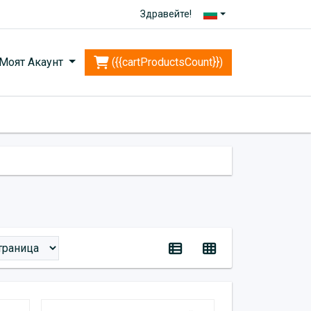
Здравейте!
Моят Акаунт
({{cartProductsCount}})