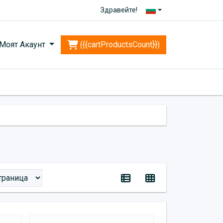
Здравейте!
Моят Акаунт
({{cartProductsCount}})