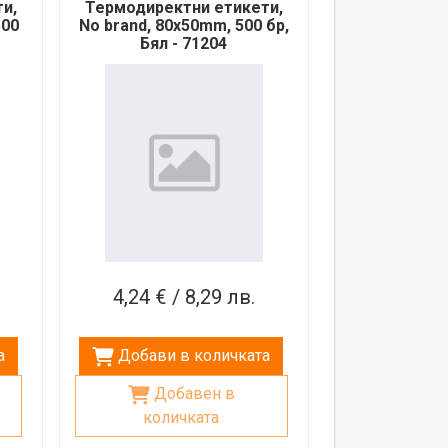
и,
Термодиректни етикети,
500
No brand, 80x50mm, 500 бр,
Бял - 71204
.
4,24 € / 8,29 лв.
а
Добави в количката
Добавен в
количката