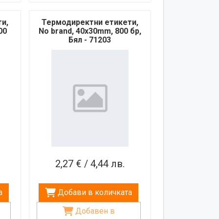
и,
Термодиректни етикети,
00
No brand, 40x30mm, 800 бр,
Бял - 71203
2,27 € / 4,44 лв.
а
Добави в количката
Добавен в