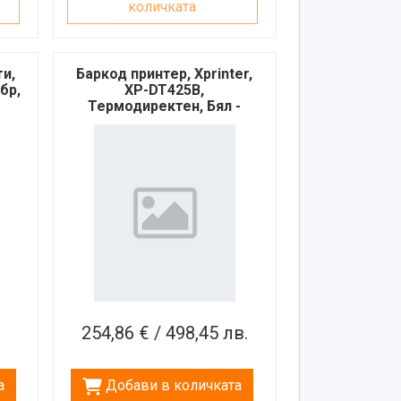
количката
и,
Баркод принтер, Xprinter,
бр,
XP-DT425B,
Термодиректен, Бял -
71205
254,86 € / 498,45 лв.
а
Добави в количката