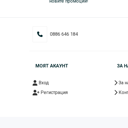
новите промоции!
0886 646 184
МОЯТ АКАУНТ
ЗА Н
Вход
За н
Регистрация
Конт