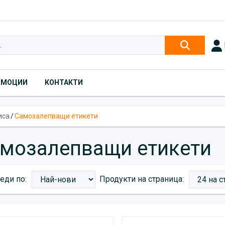
ОМОЦИИ
КОНТАКТИ
иса
/
Самозалепващи етикети
мозалепващи етикети
еди по:
Продукти на страница:
Products}})