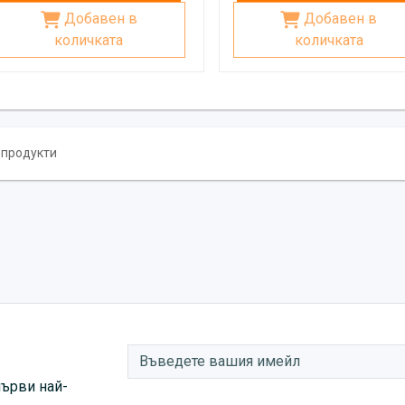
Добавен в
Добавен в
количката
количката
9 продукти
първи най-