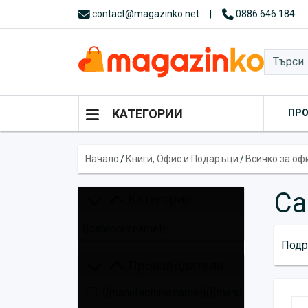
contact@magazinko.net
|
0886 646 184
КАТЕГОРИИ
ПР
Начало
/
Книги, Офис и Подаръци
/
Всичко за оф
Са
Категории
{{category.name}}
Подр
Производители
{{manufacturer.name}}
({{manufacturer.total