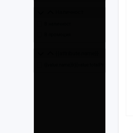
Наличност
В наличност
В промоция
{{attribute.name}}
{{value.name}}
({{value.totalProducts}})