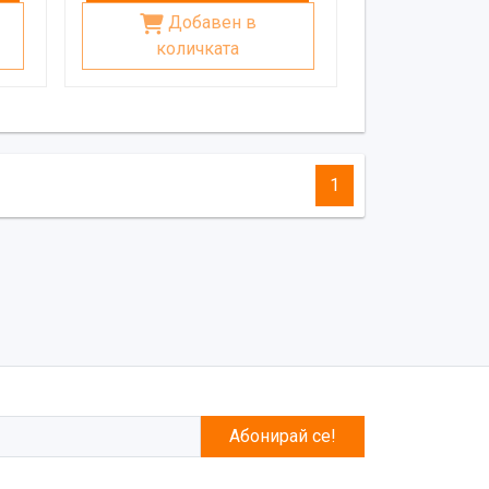
Добавен в
количката
1
Абонирай се!