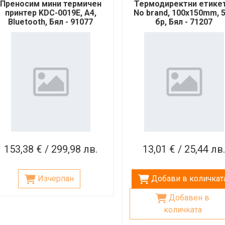
Преносим мини термичен
Термодиректни етикет
принтер KDC-0019E, А4,
No brand, 100x150mm, 
Bluetooth, Бял - 91077
бр, Бял - 71207
153,38 € / 299,98 лв.
13,01 € / 25,44 лв
Изчерпан
Добави в количкат
Добавен в
количката