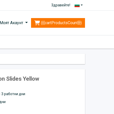
Здравейте!
Моят Акаунт
({{cartProductsCount}})
n Slides Yellow
 - 3 работни дни
дни