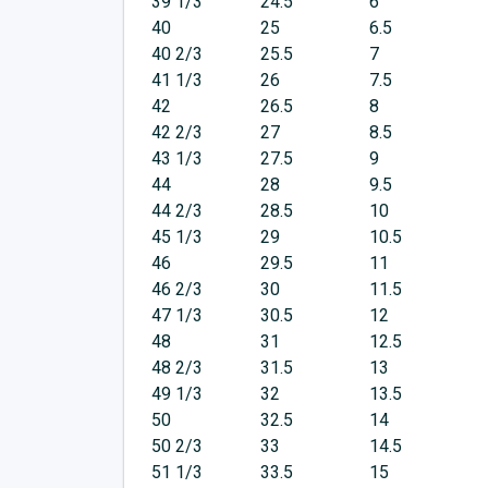
39 1/3
24.5
6
40
25
6.5
40 2/3
25.5
7
41 1/3
26
7.5
42
26.5
8
42 2/3
27
8.5
43 1/3
27.5
9
44
28
9.5
44 2/3
28.5
10
45 1/3
29
10.5
46
29.5
11
46 2/3
30
11.5
47 1/3
30.5
12
48
31
12.5
48 2/3
31.5
13
49 1/3
32
13.5
50
32.5
14
50 2/3
33
14.5
51 1/3
33.5
15