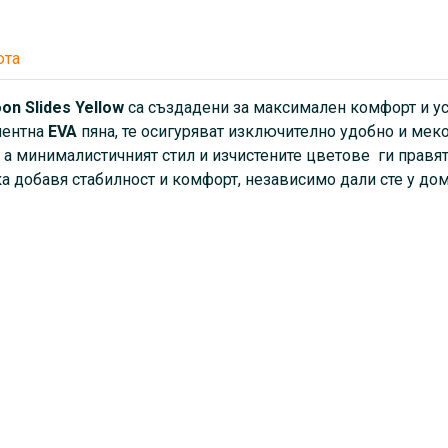
юта
oon Slides Yellow
са създадени за максимален комфорт и ус
нентна
EVA
пяна, те осигуряват изключително удобно и мек
 а минималистичният стил и изчистените цветове ги правят
а добавя стабилност и комфорт, независимо дали сте у дом