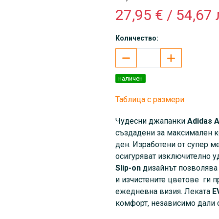
27,95 € / 54,67 
Количество:
наличен
Таблица с размери
Чудесни
джапанки
Аdidas A
създадени за максимален к
ден. Изработени от супер 
осигуряват изключително уд
Slip-on
дизайнът позволява 
и изчистените цветове ги п
ежедневна визия. Леката
E
комфорт, независимо дали с