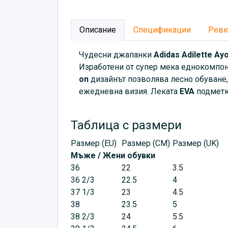
Описание
Спецификации
Рев
Чудесни
джапанки
Аdidas Adilette Ay
Изработени от супер мека еднокомпо
on
дизайнът позволява лесно обуване,
ежедневна визия. Леката
EVA
подметк
Таблица с размери
Размер (EU)
Размер (CM)
Размер (UK)
Мъже / Жени обувки
36
22
3.5
36 2/3
22.5
4
37 1/3
23
4.5
38
23.5
5
38 2/3
24
5.5