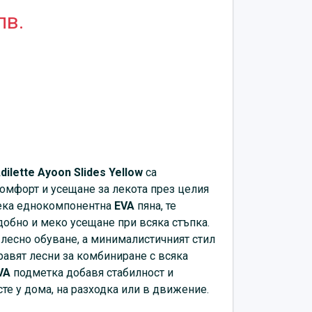
лв.
dilette Ayoon Slides Yellow
са
омфорт и усещане за лекота през целия
мека еднокомпонентна
EVA
пяна, те
обно и меко усещане при всяка стъпка.
лесно обуване, а минималистичният стил
равят лесни за комбиниране с всяка
VA
подметка добавя стабилност и
те у дома, на разходка или в движение.