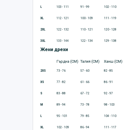
L
103 - 111
91 - 99
102 - 110
XL
112 - 121
100 - 109
111 - 119
2XL
122 - 132
110 - 121
120 - 128
3XL
133 - 144
122 - 134
129 - 138
Жени дрехи
Гърдна (CM)
Талия (CM)
Ханш (CM)
2XS
73 - 76
57 - 60
82 - 85
XS
77 - 82
61 - 66
86 - 91
S
83 - 88
67 - 72
92 - 97
M
89 - 94
73 - 78
98 - 103
L
95 - 101
79 - 85
104 - 110
XL
102 - 109
86 - 94
111 - 117