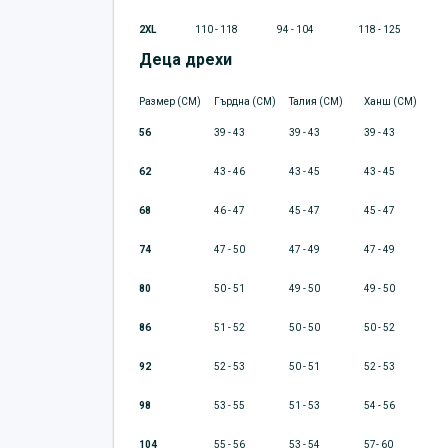
2XL
110 - 118
94 - 104
118 - 125
Деца дрехи
Размер (CM)
Гърдна (CM)
Талия (CM)
Ханш (CM)
56
39 - 43
39 - 43
39 - 43
62
43 - 46
43 - 45
43 - 45
68
46 - 47
45 - 47
45 - 47
74
47 - 50
47 - 49
47 - 49
80
50 - 51
49 - 50
49 - 50
86
51 - 52
50 - 50
50 - 52
92
52 - 53
50 - 51
52 - 53
98
53 - 55
51 - 53
54 - 56
104
55 - 56
53 - 54
57- 60