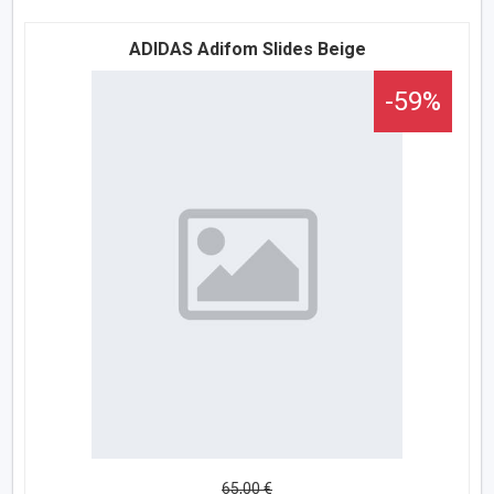
ADIDAS Аdifom Slides Beige
-59%
65,00 €