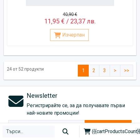
40,90 €
11,95 € / 23,37 лв.
Изчерпан
24 от 52 продукти
1
2
3
>
>>
Newsletter
Регистрирайте се, за да получавате първи
най-новите промоции!
Абонирай се!
({{cartProductsCount}}