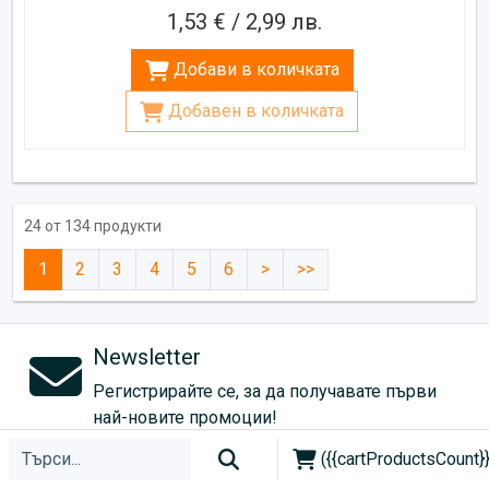
1,53 € / 2,99 лв.
Добави в количката
Добавен в количката
24 от 134 продукти
1
2
3
4
5
6
>
>>
Newsletter
Регистрирайте се, за да получавате първи
най-новите промоции!
({{cartProductsCount}}
Абонирай се!