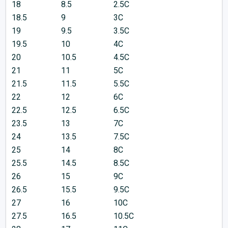
18
8.5
2.5C
18.5
9
3C
19
9.5
3.5C
19.5
10
4C
20
10.5
4.5C
21
11
5C
21.5
11.5
5.5C
22
12
6C
22.5
12.5
6.5C
23.5
13
7C
24
13.5
7.5C
25
14
8C
25.5
14.5
8.5C
26
15
9C
26.5
15.5
9.5C
27
16
10C
27.5
16.5
10.5C