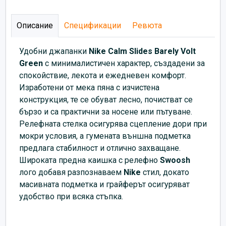
Описание
Спецификации
Ревюта
Удобни джапанки
Nike Calm Slides Barely Volt
Green
с минималистичен характер, създадени за
спокойствие, лекота и ежедневен комфорт.
Изработени от мека пяна с изчистена
конструкция, те се обуват лесно, почистват се
бързо и са практични за носене или пътуване.
Релефната стелка осигурява сцепление дори при
мокри условия, а гумената външна подметка
предлага стабилност и отлично захващане.
Широката предна каишка с релефно
Swoosh
лого добавя разпознаваем
Nike
стил, докато
масивната подметка и грайферът осигуряват
удобство при всяка стъпка.