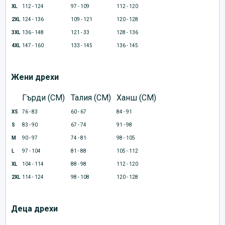
XL
112 - 124
97 - 109
112 - 120
2XL
124 - 136
109 - 121
120 - 128
3XL
136 - 148
121 - 33
128 - 136
4XL
147 - 160
133 - 145
136 - 145
Жени дрехи
Гърди (CM)
Талия (CM)
Ханш (CM)
XS
76 - 83
60 - 67
84 - 91
S
83 - 90
67 - 74
91 - 98
M
90 - 97
74 - 81
98 - 105
L
97 - 104
81 - 88
105 - 112
XL
104 - 114
88 - 98
112 - 120
2XL
114 - 124
98 - 108
120 - 128
Деца дрехи