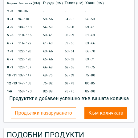
Гърди
Талия
Ханш
(CM)
(CM)
(CM)
(CM)
Години
Височина
2 - 3
90 - 96
-
-
-
3 - 4
96 - 104
53 - 56
54 - 56
56 - 59
4 - 5
104 - 110
56 - 59
56 - 58
59 - 61
5 - 6
110 - 116
59 - 61
58 - 59
61 - 63
6 - 7
116 - 122
61 - 63
59 - 60
63 - 66
7 - 8
122 - 128
63 - 66
60 - 61
66 - 70
6 - 7
122 - 128
65 - 66
60 - 62
69 - 71
8 - 9
128 - 137
66 - 69
62 - 65
71 - 75
10 - 11
137 - 147
69 - 75
65 - 69
75 - 80
12 - 13
147 - 158
75 - 82
69 - 73
80 - 85
14+
158 - 170
82 - 89
73 - 76
85 - 90
Продуктът е добавен успешно във вашата количка
Продължи пазаруването
Към количката
ПОДОБНИ ПРОДУКТИ