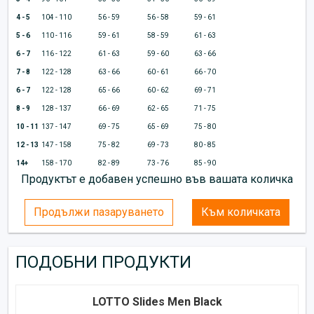
4 - 5
104 - 110
56 - 59
56 - 58
59 - 61
5 - 6
110 - 116
59 - 61
58 - 59
61 - 63
6 - 7
116 - 122
61 - 63
59 - 60
63 - 66
7 - 8
122 - 128
63 - 66
60 - 61
66 - 70
6 - 7
122 - 128
65 - 66
60 - 62
69 - 71
8 - 9
128 - 137
66 - 69
62 - 65
71 - 75
10 - 11
137 - 147
69 - 75
65 - 69
75 - 80
12 - 13
147 - 158
75 - 82
69 - 73
80 - 85
14+
158 - 170
82 - 89
73 - 76
85 - 90
Продуктът е добавен успешно във вашата количка
Продължи пазаруването
Към количката
ПОДОБНИ ПРОДУКТИ
LOTTO Slides Men Black