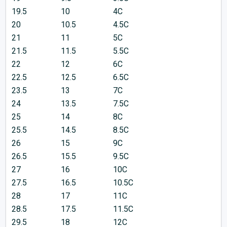
19.5
10
4C
20
10.5
4.5C
21
11
5C
21.5
11.5
5.5C
22
12
6C
22.5
12.5
6.5C
23.5
13
7C
24
13.5
7.5C
25
14
8C
25.5
14.5
8.5C
26
15
9C
26.5
15.5
9.5C
27
16
10C
27.5
16.5
10.5C
28
17
11C
28.5
17.5
11.5C
29.5
18
12C