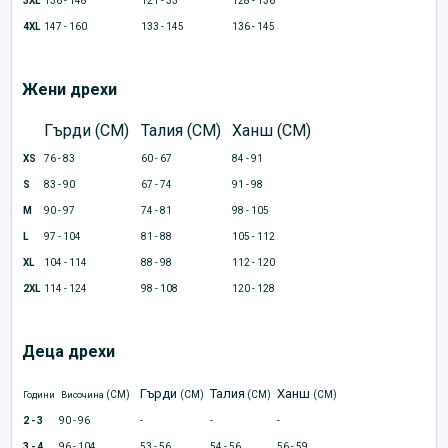
3XL
136 - 148
121 - 33
128 - 136
4XL
147 - 160
133 - 145
136 - 145
Жени дрехи
Гърди (CM)
Талия (CM)
Ханш (CM)
XS
76 - 83
60 - 67
84 - 91
S
83 - 90
67 - 74
91 - 98
M
90 - 97
74 - 81
98 - 105
L
97 - 104
81 - 88
105 - 112
XL
104 - 114
88 - 98
112 - 120
2XL
114 - 124
98 - 108
120 - 128
Деца дрехи
Гърди
Талия
Ханш
(CM)
(CM)
(CM)
(CM)
Години
Височина
2 - 3
90 - 96
-
-
-
3 - 4
96 - 104
53 - 56
54 - 56
56 - 59