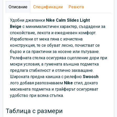
Описание
Спецификации
Ревюта
Удобни джапанки
Nike Calm Slides Light
Beige
с минималистичен характер, създадени за
спокойствие, лекота и ежедневен комфорт.
Изработени от мека пяна с изчистена
конструкция, те се обуват лесно, почистват се
бързо и са практични за носене или пътуване.
Релефната стелка осигурява сцепление дори при
мокри условия, а гумената външна подметка
предлага стабилност и отлично захващане.
Широката предна каишка с релефно
Swoosh
лого добавя разпознаваем
Nike
стил, докато
масивната подметка и грайферът осигуряват
удобство при всяка стъпка.
Таблица с размери