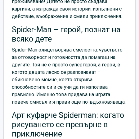
преживяване! Детето не просто създава
картини, а изгражда свои истории, изпълнени с
действие, въображение и смели приключения.
Spider-Man – герой, познат на
всяко дете
Spider-Man олицетворява смелостта, чувството
за отговорност и готовността да помагаш на
другите. Той не е просто супергерой, а герой, в
когото децата лесно се разпознават –
обикновено момче, което открива
способностите си и се учи да ги използва
правилно. Именно това придава на играта
повече смисъл и я прави още по-вдъхновяваща.
Арт куфарче Spiderman: когато
рисуването се превърне в
приключение