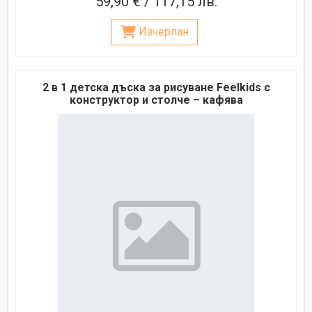
59,90 € / 117,15 лв.
Изчерпан
2 в 1 детска дъска за рисуване Feelkids с
конструктор и столче – кафява