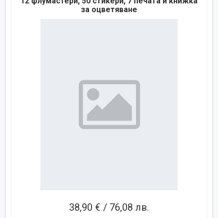
12 флумастери, 50 стикери, 7 печата и книжка
за оцветяване
38,90 € / 76,08 лв.