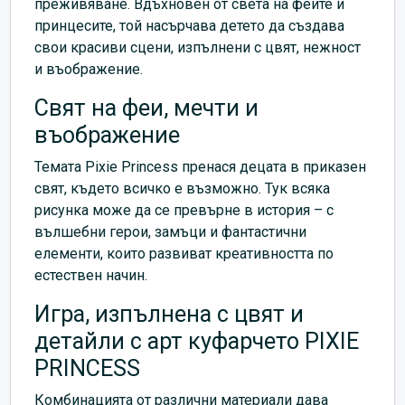
преживяване. Вдъхновен от света на феите и
принцесите, той насърчава детето да създава
свои красиви сцени, изпълнени с цвят, нежност
и въображение.
Свят на феи, мечти и
въображение
Темата Pixie Princess пренася децата в приказен
свят, където всичко е възможно. Тук всяка
рисунка може да се превърне в история – с
вълшебни герои, замъци и фантастични
елементи, които развиват креативността по
естествен начин.
Игра, изпълнена с цвят и
детайли с арт куфарчето PIXIE
PRINCESS
Комбинацията от различни материали дава