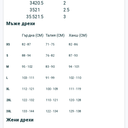
34
20.5
2
35
21
2.5
35.5
21.5
3
Мъже дрехи
Гърдна (CM)
Талия (CM)
Ханш (CM)
XS
82 - 87
71 - 75
82 - 86
S
88 - 94
76 - 82
87 - 93
M
95 - 102
83 - 90
94 - 101
L
103 - 111
91 - 99
102 - 110
XL
112 - 121
100 - 109
111 - 119
2XL
122 - 132
110 - 121
120 - 128
3XL
133 - 144
122 - 134
129 - 138
Жени дрехи