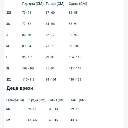
Гърдна (CM)
Талия (CM)
Ханш (CM)
2XS
73 - 76
57 - 60
82 - 85
XS
77 - 82
61 - 66
86 - 91
S
83 - 88
67 - 72
92 - 97
M
89 - 94
73 - 78
98 - 103
L
95 - 101
79 - 85
104 - 110
XL
102 - 109
86 - 94
111 - 117
2XL
110 - 118
94 - 104
118 - 125
Деца дрехи
Размер (CM)
Гърдна (CM)
Талия (CM)
Ханш (CM)
56
39 - 43
39 - 43
39 - 43
62
43 - 46
43 - 45
43 - 45