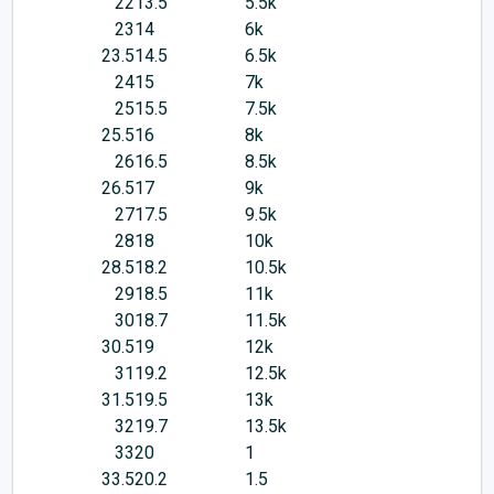
22
13.5
5.5k
23
14
6k
23.5
14.5
6.5k
24
15
7k
25
15.5
7.5k
25.5
16
8k
26
16.5
8.5k
26.5
17
9k
27
17.5
9.5k
28
18
10k
28.5
18.2
10.5k
29
18.5
11k
30
18.7
11.5k
30.5
19
12k
31
19.2
12.5k
31.5
19.5
13k
32
19.7
13.5k
33
20
1
33.5
20.2
1.5