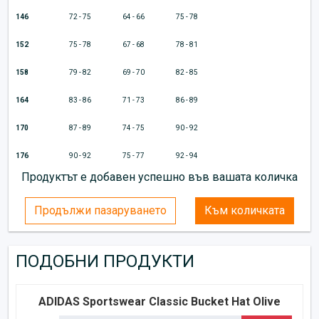
146
72 - 75
64 - 66
75 - 78
152
75 - 78
67 - 68
78 - 81
158
79 - 82
69 - 70
82 - 85
164
83 - 86
71 - 73
86 - 89
170
87 - 89
74 - 75
90 - 92
176
90 - 92
75 - 77
92 - 94
Продуктът е добавен успешно във вашата количка
Продължи пазаруването
Към количката
ПОДОБНИ ПРОДУКТИ
ADIDAS Sportswear Classic Bucket Hat Olive