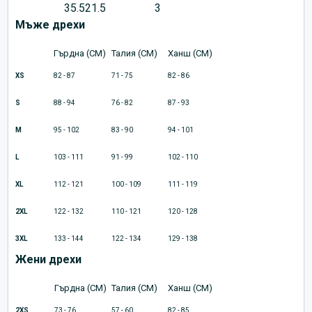
35.5
21.5
3
Мъже дрехи
Гърдна (CM)
Талия (CM)
Ханш (CM)
XS
82 - 87
71 - 75
82 - 86
S
88 - 94
76 - 82
87 - 93
M
95 - 102
83 - 90
94 - 101
L
103 - 111
91 - 99
102 - 110
XL
112 - 121
100 - 109
111 - 119
2XL
122 - 132
110 - 121
120 - 128
3XL
133 - 144
122 - 134
129 - 138
Жени дрехи
Гърдна (CM)
Талия (CM)
Ханш (CM)
2XS
73 - 76
57 - 60
82 - 85