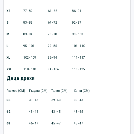
XS
77 - 82
61 - 66
86 - 91
S
83 - 88
67 - 72
92 - 97
M
89 - 94
73 - 78
98 - 103
L
95 - 101
79 - 85
104 - 110
XL
102 - 109
86 - 94
111 - 117
2XL
110 - 118
94 - 104
118 - 125
Деца дрехи
Размер (CM)
Гърдна (CM)
Талия (CM)
Ханш (CM)
56
39 - 43
39 - 43
39 - 43
62
43 - 46
43 - 45
43 - 45
68
46 - 47
45 - 47
45 - 47