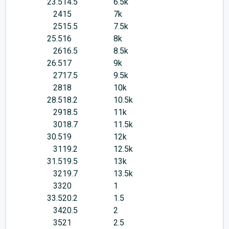
23.5
14.5
6.5k
24
15
7k
25
15.5
7.5k
25.5
16
8k
26
16.5
8.5k
26.5
17
9k
27
17.5
9.5k
28
18
10k
28.5
18.2
10.5k
29
18.5
11k
30
18.7
11.5k
30.5
19
12k
31
19.2
12.5k
31.5
19.5
13k
32
19.7
13.5k
33
20
1
33.5
20.2
1.5
34
20.5
2
35
21
2.5