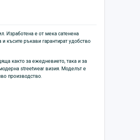
за модерна streetwear визия. Моделът е
лирани материали, като част от
по-устойчиво производство.
л. Изработена е от мека сатенена
а и късите ръкави гарантират удобство
яща както за ежедневието, така и за
модерна streetwear визия. Моделът е
иво производство.