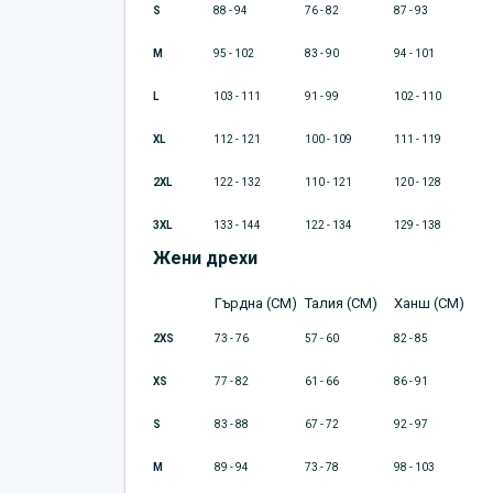
S
88 - 94
76 - 82
87 - 93
M
95 - 102
83 - 90
94 - 101
L
103 - 111
91 - 99
102 - 110
XL
112 - 121
100 - 109
111 - 119
2XL
122 - 132
110 - 121
120 - 128
3XL
133 - 144
122 - 134
129 - 138
Жени дрехи
Гърдна (CM)
Талия (CM)
Ханш (CM)
2XS
73 - 76
57 - 60
82 - 85
XS
77 - 82
61 - 66
86 - 91
S
83 - 88
67 - 72
92 - 97
M
89 - 94
73 - 78
98 - 103