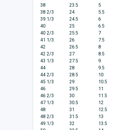
38
23.5
5
38 2/3
24
5.5
39 1/3
24.5
6
40
25
6.5
40 2/3
25.5
7
41 1/3
26
7.5
42
26.5
8
42 2/3
27
8.5
43 1/3
27.5
9
44
28
9.5
44 2/3
28.5
10
45 1/3
29
10.5
46
29.5
11
46 2/3
30
11.5
47 1/3
30.5
12
48
31
12.5
48 2/3
31.5
13
49 1/3
32
13.5