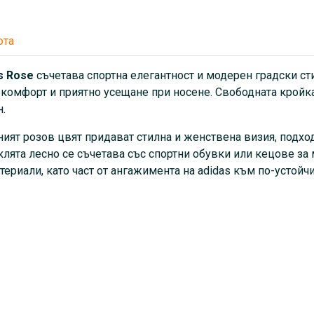
спортни обувки или кецове 
изработен частично от рецик
ангажимента на adidas към 
юта
s Rose
съчетава спортна елегантност и модерен градски сти
а комфорт и приятно усещане при носене. Свободната кройк
.
ият розов цвят придават стилна и женствена визия, подход
лята лесно се съчетава със спортни обувки или кецове за 
териали, като част от ангажимента на adidas към по-устойч