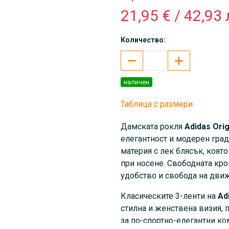
21,95 € / 42,93 
Количество:
наличен
Таблица с размери
Дамската рокля
Adidas
Ori
елегантност и модерен град
материя с лек блясък, коят
при носене. Свободната кро
удобство и свобода на движ
Класическите 3-ленти на
Ad
стилна и женствена визия, 
за по-спортно-елегантни ко