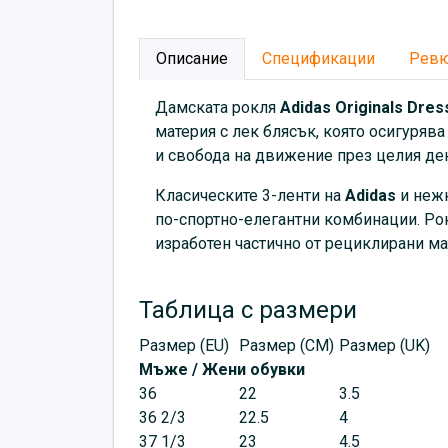
Описание
Спецификации
Рев
Дамската рокля
Adidas
Originals Dres
материя с лек блясък, която осигуряв
и свобода на движение през целия ден
Класическите 3-ленти на
Adidas
и нежн
по-спортно-елегантни комбинации. Рок
изработен частично от рециклирани ма
Таблица с размери
Размер (EU)
Размер (CM)
Размер (UK)
Мъже / Жени обувки
36
22
3.5
36 2/3
22.5
4
37 1/3
23
4.5