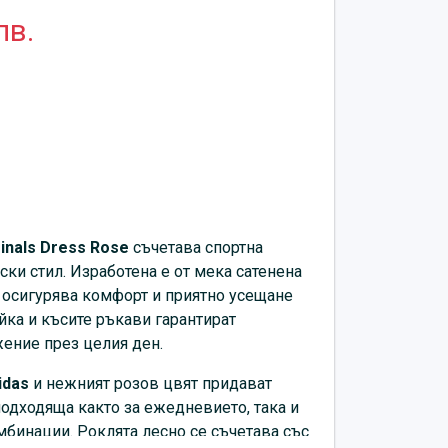
лв.
ginals Dress Rose
съчетава спортна
ски стил. Изработена е от мека сатенена
о осигурява комфорт и приятно усещане
йка и късите ръкави гарантират
ение през целия ден.
idas
и нежният розов цвят придават
подходяща както за ежедневието, така и
мбинации. Роклята лесно се съчетава със