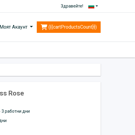
Здравейте!
Моят Акаунт
({{cartProductsCount}})
ess Rose
 - 3 работни дни
дни