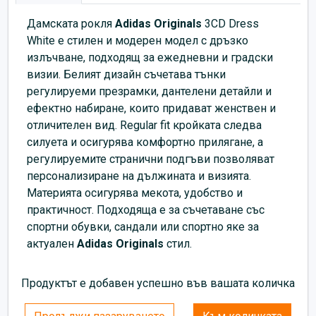
Дамската рокля
Adidas Originals
3CD Dress
White е стилен и модерен модел с дръзко
излъчване, подходящ за ежедневни и градски
визии. Белият дизайн съчетава тънки
регулируеми презрамки, дантелени детайли и
ефектно набиране, които придават женствен и
отличителен вид. Regular fit кройката следва
силуета и осигурява комфортно прилягане, а
регулируемите странични подгъви позволяват
персонализиране на дължината и визията.
Материята осигурява мекота, удобство и
практичност. Подходяща е за съчетаване със
спортни обувки, сандали или спортно яке за
актуален
Adidas Originals
стил.
Продуктът е добавен успешно във вашата количка