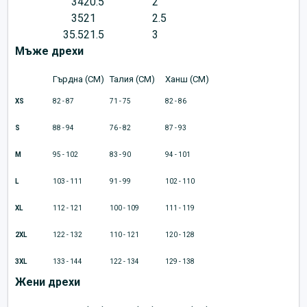
34
20.5
2
35
21
2.5
35.5
21.5
3
Мъже дрехи
Гърдна (CM)
Талия (CM)
Ханш (CM)
XS
82 - 87
71 - 75
82 - 86
S
88 - 94
76 - 82
87 - 93
M
95 - 102
83 - 90
94 - 101
L
103 - 111
91 - 99
102 - 110
XL
112 - 121
100 - 109
111 - 119
2XL
122 - 132
110 - 121
120 - 128
3XL
133 - 144
122 - 134
129 - 138
Жени дрехи