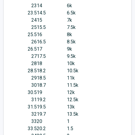
23
14
6k
23.5
14.5
6.5k
24
15
7k
25
15.5
7.5k
25.5
16
8k
26
16.5
8.5k
26.5
17
9k
27
17.5
9.5k
28
18
10k
28.5
18.2
10.5k
29
18.5
11k
30
18.7
11.5k
30.5
19
12k
31
19.2
12.5k
31.5
19.5
13k
32
19.7
13.5k
33
20
1
33.5
20.2
1.5