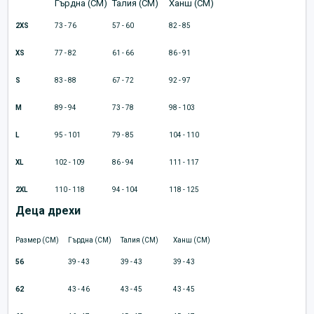
Гърдна (CM)
Талия (CM)
Ханш (CM)
2XS
73 - 76
57 - 60
82 - 85
XS
77 - 82
61 - 66
86 - 91
S
83 - 88
67 - 72
92 - 97
M
89 - 94
73 - 78
98 - 103
L
95 - 101
79 - 85
104 - 110
XL
102 - 109
86 - 94
111 - 117
2XL
110 - 118
94 - 104
118 - 125
Деца дрехи
Размер (CM)
Гърдна (CM)
Талия (CM)
Ханш (CM)
56
39 - 43
39 - 43
39 - 43
62
43 - 46
43 - 45
43 - 45