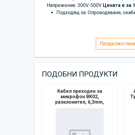
Напрежение: 300V-500V
Цената е за 
Подходящ за: Опроводяване, окабе
Продължи паза
ПОДОБНИ ПРОДУКТИ
Кабел преходен за
микрофон BK02,
T
разклонител, 6,3mm,
STEREO, JACK(м),
2xJACK(ж), 0,2m