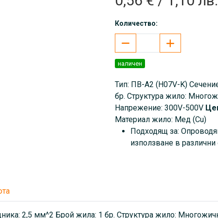
0,56 € / 1,10 лв.
Количество:
наличен
Тип: ПВ-А2 (H07V-K) Сечени
бр. Структура жило: Много
Напрежение: 300V-500V
Цен
Материал жило: Мед (Cu)
Подходящ за: Опроводя
използване в различни 
юта
дника: 2,5 мм^2 Брой жила: 1 бр. Структура жило: Многожи