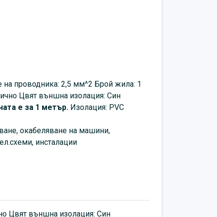
е на проводника: 2,5 мм^2 Брой жила: 1
жично Цвят външна изолация: Син
ата е за 1 метър.
Изолация: PVC
ване, окабеляване на машини,
ел.схеми, инсталации
чно Цвят външна изолация: Син