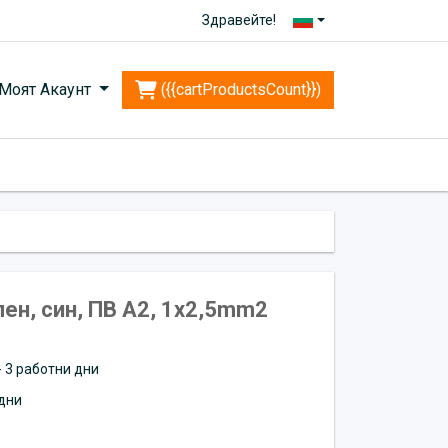
Здравейте!
Моят Акаунт
({{cartProductsCount}})
н, син, ПВ А2, 1x2,5mm2
 - 3 работни дни
дни