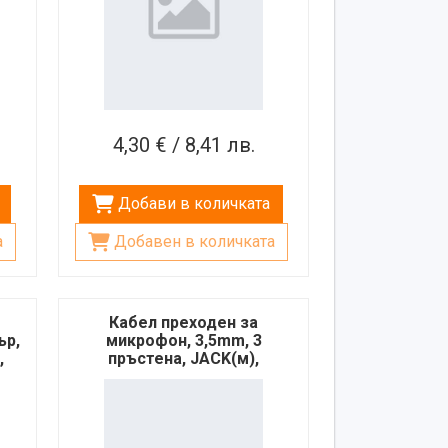
4,30 € / 8,41 лв.
Добави в количката
а
Добавен в количката
Кабел преходен за
ър,
микрофон, 3,5mm, 3
,
пръстена, JACK(м),
2xJACK(ж), 0,2m