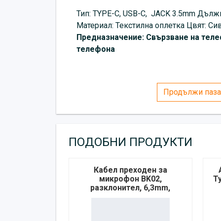
Тип: TYPE-C, USB-C, JACK 3.5mm Дължи
Материал: Текстилна оплетка Цвят: Сиво
Предназначение: Свързване на теле
телефона
Продължи паза
ПОДОБНИ ПРОДУКТИ
Кабел преходен за
микрофон BK02,
T
разклонител, 6,3mm,
STEREO, JACK(м),
2xJACK(ж), 0,2m