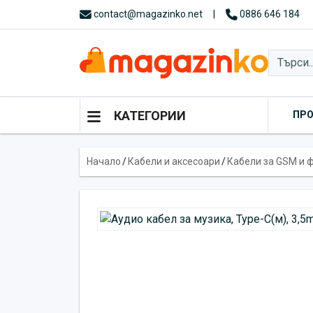
contact@magazinko.net
|
0886 646 184
КАТЕГОРИИ
ПР
Начало
/
Кабели и аксесоари
/
Кабели за GSM и 