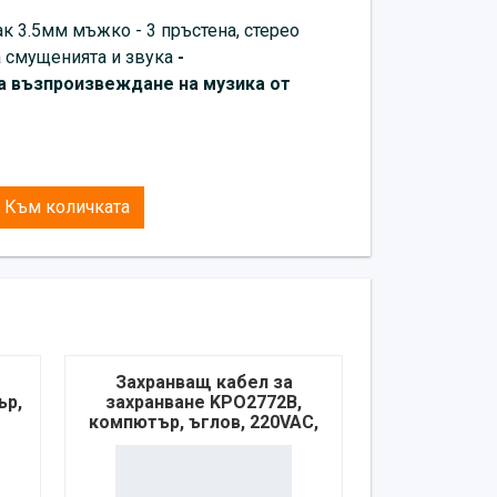
к 3.5мм мъжко - 3 пръстена, стерео
на смущенията и звука
-
за възпроизвеждане на музика от
Към количката
Захранващ кабел за
ър,
захранване KPO2772B,
компютър, ъглов, 220VAC,
10A, 3m, 3x0,75mm2