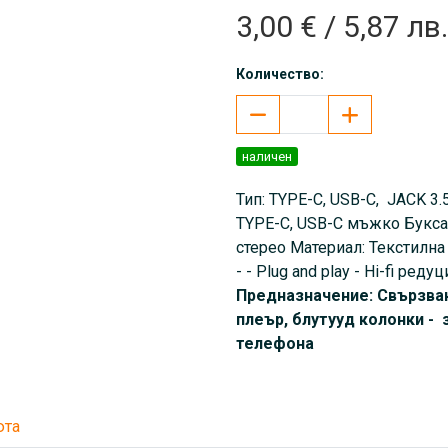
3,00 € / 5,87 лв.
Количество:
наличен
Тип: TYPE-C, USB-C, JACK 3
TYPE-C, USB-C мъжко Букса 
стерео Материал: Текстилна
- - Plug and play - Hi-fi ре
Предназначение: Свързван
плеър, блутууд колонки -
телефона
юта