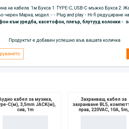
на на кабела: 1м Букса 1: TYPE-C, USB-C мъжко Букса 2: Жа
-черен Марка, модел: - - Plug and play - Hi-fi редуциране 
фон към уредба, касетофон, плеър, блутууд колонки - 
Продуктът е добавен успешно във вашата количка
руването
Аудио кабел за музика,
Захранващ кабел за
ype-C(м), 3,5mm JACK(м),
захранване BL5, компют
сив, 1m
прав, 220VAC, 10A, 5m,
3x1mm2