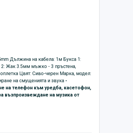
.5mm Дължина на кабела: 1м Букса 1:
2: Жак 3.5мм мъжко - 3 пръстена,
 оплетка Цвят: Сиво-черен Марка, модел:
дуциране на смущенията и звука
-
е на телефон към уредба, касетофон,
 за възпроизвеждане на музика от