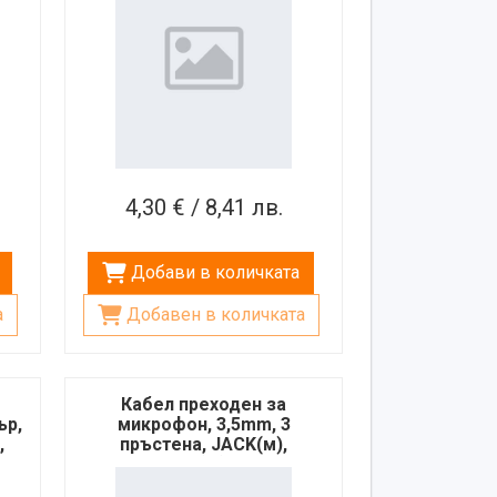
4,30 € / 8,41 лв.
Добави в количката
а
Добавен в количката
Кабел преходен за
ър,
микрофон, 3,5mm, 3
,
пръстена, JACK(м),
2xJACK(ж), 0,2m