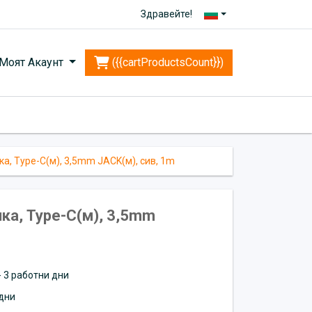
Здравейте!
Моят Акаунт
({{cartProductsCount}})
ка, Type-C(м), 3,5mm JACK(м), сив, 1m
ка, Type-C(м), 3,5mm
 - 3 работни дни
дни