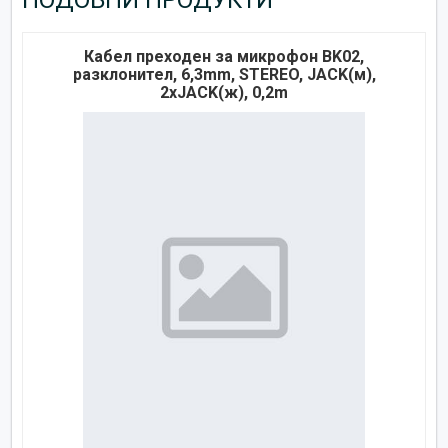
Кабел преходен за микрофон BK02,
разклонител, 6,3mm, STEREO, JACK(м),
2xJACK(ж), 0,2m