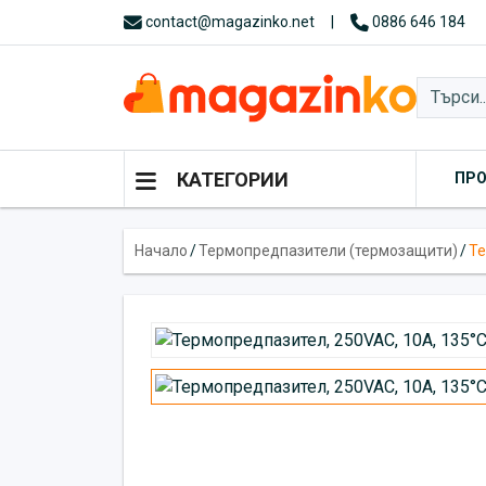
contact@magazinko.net
|
0886 646 184
КАТЕГОРИИ
ПР
Начало
/
Термопредпазители (термозащити)
/
Те