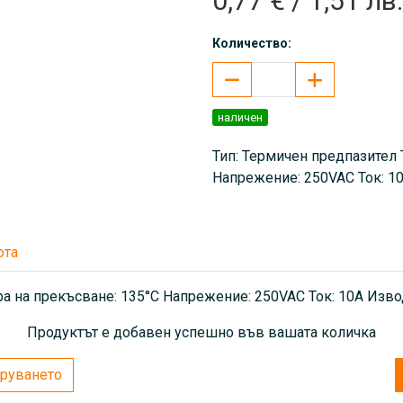
0,77 € / 1,51 лв.
Количество:
наличен
Тип: Термичен предпазител 
Напрежение: 250VAC Ток: 10
юта
а на прекъсване: 135°C Напрежение: 250VAC Ток: 10A Извод
Продуктът е добавен успешно във вашата количка
руването