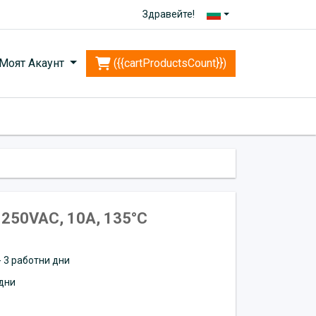
Здравейте!
Моят Акаунт
({{cartProductsCount}})
250VAC, 10A, 135°C
 - 3 работни дни
дни