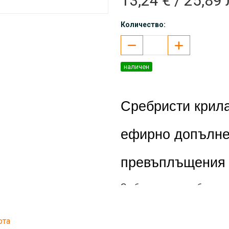
13,24 € / 25,89 
Количество:
наличен
Сребристи крила
ефирно допълнен
превъплъщения
Сребристите крила с блестящи
които обичат нежните приказни
въображение. Леки, ефирни и 
визията на фея, принцеса или 
юта