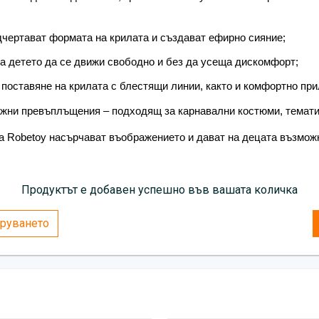
създават ефирно сияни
олекотена изработка – 
дчертават формата на крилата и създават ефирно сияние;
и без да усеща диском
на детето да се движи свободно и без да усеща дискомфорт;
гъвкави презрамки – бъ
 поставяне на крилата с блестящи линии, както и комфортно при
блестящи линии, както 
жни превъплъщения – подходящ за карнавални костюми, тематич
универсален аксесоар 
за карнавални костюми,
 Robetoy насърчават въображението и дават на децата възможно
Сребристите крила с блестящи
въображението и дават на деца
фантазия, движение и свободн
Продуктът е добавен успешно във вашата количка
руването