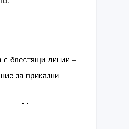
лв.
 с блестящи линии – 
ие за приказни 
 линии на Robetoy са създадени за деца, 
 образи и ролевите игри, изпълнени с 
с деликатен блясък, те допълват идеално 
вълшебен герой, както и придават 