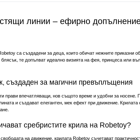
завършеност на всеки костюм
Нежен дизайн с фин
стящи линии – ефирно допълнение 
магични превъплъ
Крилата Robetoy са с размер 5
същото време и удобни за нос
betoy са създадени за деца, които обичат нежните приказни обр
с фини сребристи линии, които
 блясък, те допълват идеално визията на фея, принцеса или въл
мек ефект при движение. Крила
свободна игра и стабилно, кра
к, създаден за магични превъплъщения
С какви предимства
 ги прави впечатляващи, нов същото време и удобни за носене. 
крила на Robetoy?
ината и създават елегантен, мек ефект при движение. Крилата с
ане.
Създадени с мисъл за детския
крилата Robetoy съчетават пр
ичават сребристите крила на Robetoy?
им предимства са:
свободата на движение, крилата Robetoy съчетават практичност
деликатни сребристи ак