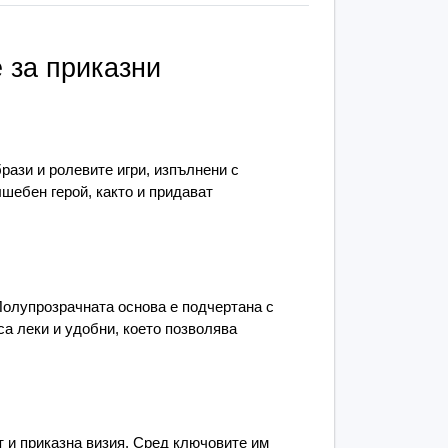
.
 блясък, създаден за 
за приказни 
щения
9 см, което ги прави впечатляващи, нов 
ене. Полупрозрачната основа е подчертана 
ази и ролевите игри, изпълнени с 
 улавят светлината и създават елегантен, 
шебен герой, както и придават 
та са леки и удобни, което позволява 
сиво прилягане.
 се отличават сребристите 
Полупрозрачната основа е подчертана с 
а леки и удобни, което позволява 
 комфорт и свободата на движение, 
актичност и приказна визия. Сред ключовите 
 и приказна визия. Сред ключовите им 
центи – подчертават формата на крилата и 