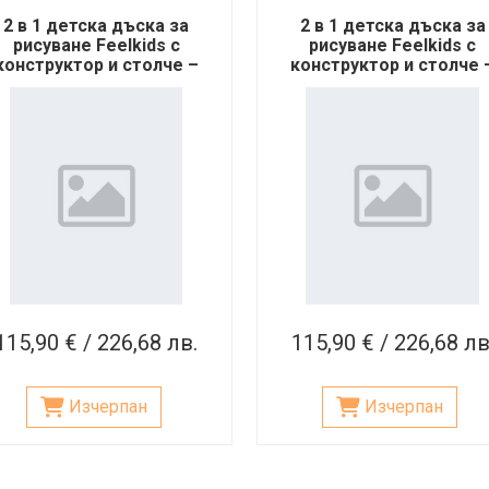
2 в 1 детска дъска за
2 в 1 детска дъска за
рисуване Feelkids с
рисуване Feelkids с
конструктор и столче –
конструктор и столче 
кафява
сива
115,90 € / 226,68 лв.
115,90 € / 226,68 лв
Изчерпан
Изчерпан