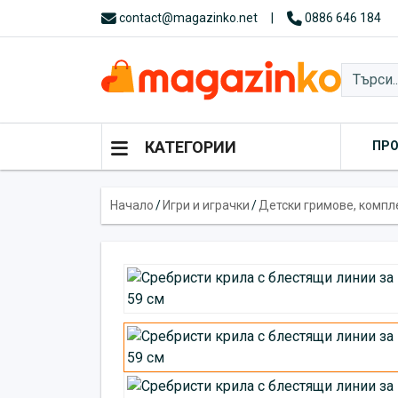
contact@magazinko.net
|
0886 646 184
КАТЕГОРИИ
ПР
Начало
/
Игри и играчки
/
Детски гримове, компл