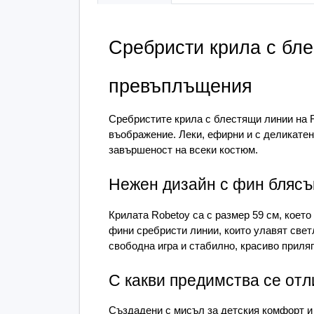
Сребристи крила с бле
превъплъщения
Сребристите крила с блестящи линии на Ro
въображение. Леки, ефирни и с деликатен
завършеност на всеки костюм.
Нежен дизайн с фин блясъ
Крилата Robetoy са с размер 59 см, което
фини сребристи линии, които улавят светл
свободна игра и стабилно, красиво приляг
С какви предимства се отл
Създадени с мисъл за детския комфорт и 