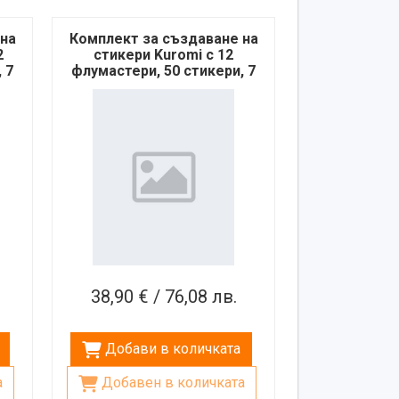
 на
Комплект за създаване на
2
стикери Kuromi с 12
 7
флумастери, 50 стикери, 7
печата и книжка за
оцветяване
38,90 € / 76,08 лв.
Добави в количката
а
Добавен в количката