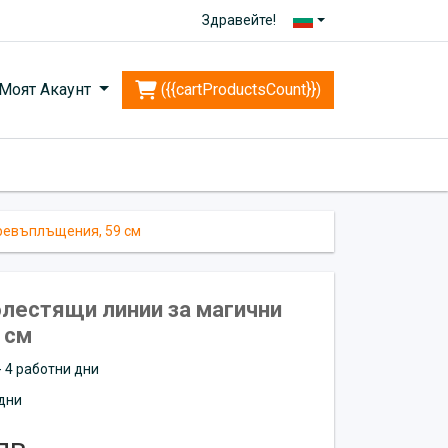
Здравейте!
Моят Акаунт
({{cartProductsCount}})
превъплъщения, 59 см
блестящи линии за магични
 см
 - 4 работни дни
дни