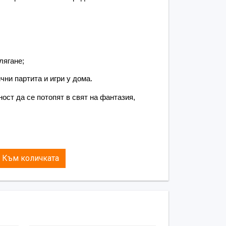
е;
позволява на детето да се движи свободно 
форт;
рзо и лесно поставяне на крилата с 
лягане;
и комфортно прилягане;
ни партита и игри у дома.
за всевъзможни превъплъщения – подходящ 
 тематични партита и игри у дома.
ст да се потопят в свят на фантазия, 
 детайли на Robetoy насърчават 
та възможност да се потопят в свят на 
а игра.
Към количката