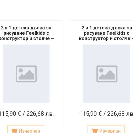
2 в 1 детска дъска за
2 в 1 детска дъска за
рисуване Feelkids с
рисуване Feelkids с
конструктор и столче –
конструктор и столче 
кафява
сива
115,90 € / 226,68 лв.
115,90 € / 226,68 лв
Изчерпан
Изчерпан