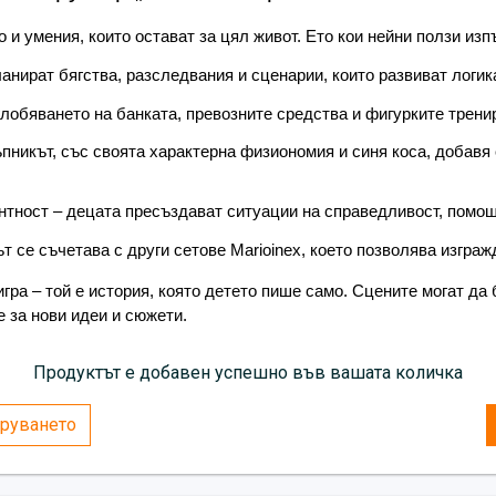
стратегическо мислене 
 и умения, които остават за цял живот. Ето кои нейни ползи изп
сценарии, които развив
фина моторика и концен
анират бягства, разследвания и сценарии, които развиват логик
превозните средства и 
лобяването на банката, превозните средства и фигурките трени
ролева игра с много ху
ъпникът, със своята характерна физиономия и синя коса, добавя 
физиономия и синя коса
смях и креативност;
нтност – децата пресъздават ситуации на справедливост, помощ
развитие на емоционалн
ситуации на справедлив
 се съчетава с други сетове Marioinex, което позволява изгражд
сътрудничество;
игра – той е история, която детето пише само. Сцените могат да
свободно комбиниране –
е за нови идеи и сюжети.
Marioinex, което позвол
истории.
Продуктът е добавен успешно във вашата количка
Конструкторът „Банков обир“ е 
детето пише само. Сцените мо
руването
напълно непредвидими, а всяка
сюжети.