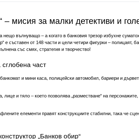
Сцена, която оживява
р“ – мисия за малки детективи и го
Децата могат да построят банк
полицейски автомобил, бариери
която свързва всички елемент
чва нещо вълнуващо – а когато в банковия трезор избухне суматох
“ е съставен от 148 части и цели четири фигурки – полицаят, ба
Фигурките са изградени от три 
пълнена със смях, стратегия и творчество!
„разместване“ на персонажите,
роли.
а сглобена част
Сглобяването е лесно и увлек
конструкциите стабилни, така
 банкомат и мини каса, полицейски автомобил, бариери и дървета
стабилна и напълно готова за
са, лице и тяло – което позволява „разместване“ на персонажите,
Ползи от играта с ва
обир“
афлените елементи правят конструкциите стабилни, така че сцен
Играта развива не само въобра
живот. Ето кои нейни ползи из
конструктор „Банков обир“