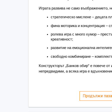
Играта развива не само въображението, но
стратегическо мислене – децата пл
фина моторика и концентрация – сг
ролева игра с много хумор – прест
креативност;
развитие на емоционална интелиге
свободно комбиниране – комплектът
Конструкторът „Банков обир“ е повече от 
непредвидими, а всяка игра е вдъхновени
Продължи паза