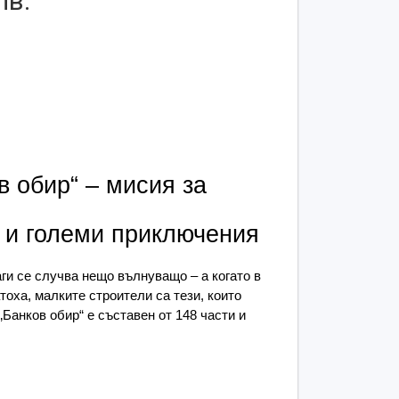
лв.
в обир“ – мисия за 
 и големи приключения
наги се случва нещо вълнуващо – а когато в 
оха, малките строители са тези, които 
Банков обир“ е съставен от 148 части и 
т, банкерът, детективът и двама хитри 
а сцена, изпълнена със смях, стратегия и 