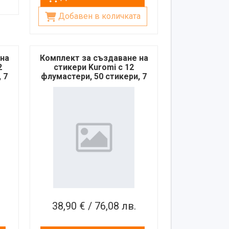
Добавен в количката
 на
Комплект за създаване на
2
стикери Kuromi с 12
 7
флумастери, 50 стикери, 7
печата и книжка за
оцветяване
38,90 € / 76,08 лв.