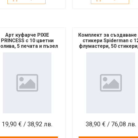
Арт куфарче PIXIE
Комплект за създаване
PRINCESS с 10 цветни
стикери Spiderman с 1
олива, 5 печата и пъзел
флумастери, 50 стикери,
стикери за декорация
печата и книжка за
оцветяване
19,90 € / 38,92 лв.
38,90 € / 76,08 лв.