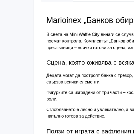
Marioinex „Банков оби
В света на Mini Waffle City винаги се слу
поемат контрола. Комплектът „Банков обир
престъпници – всички готови за сцена, из
Сцена, която оживява с всяк
Децата могат да построят банка с трезор,
свързва всички елементи.
Фигурките са изградени от три части – ко
роли.
Сглобяването е лесно и увлекателно, а в
напълно готова за действие.
Ползи от играта с вафления 