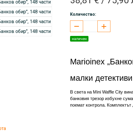
38,81 € / 75,90 
Количество:
наличен
Marioinex „Банко
малки детективи
В света на Mini Waffle City ви
банковия трезор избухне сумат
поемат контрола. Комплектът „
цели четири фигурки – полицая
престъпници – всички готови з
творчество!
юта