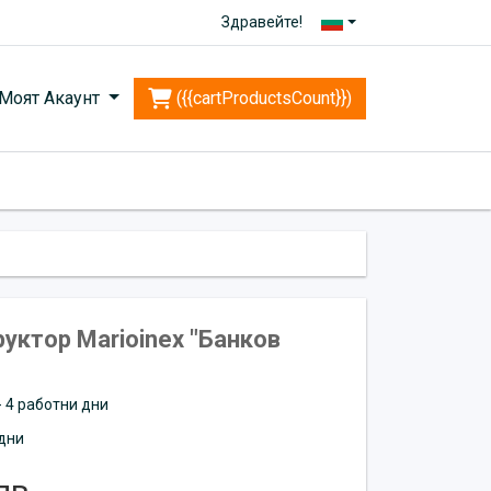
Здравейте!
Моят Акаунт
({{cartProductsCount}})
уктор Marioinex "Банков
 - 4 работни дни
дни