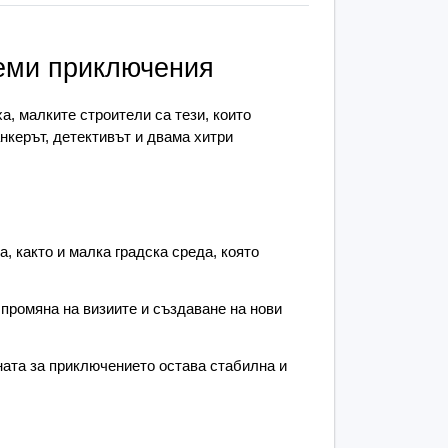
 с всяка сглобена част
леми приключения
а с трезор, банкомат и мини каса, 
 и дървета, както и малка градска среда, 
и.
а, малките строители са тези, които 
нкерът, детективът и двама хитри 
части – коса, лице и тяло – което позволява 
 промяна на визиите и създаване на нови 
ателно, а вафлените елементи правят 
 че сцената за приключението остава 
, както и малка градска среда, която 
 действие.
 промяна на визиите и създаване на нови 
фления конструктор „Банков 
ата за приключението остава стабилна и 
жението, но и умения, които остават за цял 
пъкват най-силно: