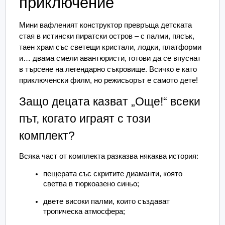
приключение
Мини вафленият конструктор превръща детската 
стая в истински пиратски остров – с палми, пясък, 
таен храм със светещи кристали, лодки, платформи 
и… двама смели авантюристи, готови да се впуснат 
в търсене на легендарно съкровище. Всичко е като 
приключенски филм, но режисьорът е самото дете!
Защо децата казват „Още!“ всеки 
път, когато играят с този 
комплект?
Всяка част от комплекта разказва някаква история:
пещерата със скритите диаманти, която 
светва в тюркоазено синьо;
двете високи палми, които създават 
тропическа атмосфера;