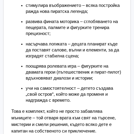
стимулира въображението – всяка постройка 
ражда нова пиратска легенда;
развива фината моторика – сглобяването на 
пещерата, палмите и фигурките тренира 
прецизност;
насърчава логиката – децата планират къде 
да поставят салове, вълни и елементи, за да 
изградят стабилна сцена;
поощрява ролевата игра – фигурките на 
двамата герои (пътешественик и пират-пилот) 
вдъхновяват диалози и истории;
учи на самостоятелност – детето създава 
„свой остров“, който може да променя и 
надгражда с времето.
Това е комплект, който не просто забавлява 
мъниците – той отваря врата към свят на търсене, 
мистерии и смели решения, където всяко дете е 
капитан на собственото си приключение. 