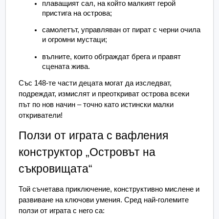
плаващият сал, на който малкият герой 
пристига на острова;
самолетът, управляван от пират с черни очила 
и огромни мустаци;
вълните, които обграждат брега и правят 
сцената жива.
Със 148-те части децата могат да изследват, 
подреждат, измислят и преоткриват острова всеки 
път по нов начин – точно като истински малки 
откриватели!
Ползи от играта с вафления 
конструктор „Островът на 
съкровищата“
Той съчетава приключение, конструктивно мислене и 
развиване на ключови умения. Сред най-големите 
ползи от играта с него са: