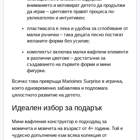
вниманието и мотивират детето да продължи 
да играе – цветовете правят процеса по-
увлекателен и интуитивен;
пластмасата е лека и удобна за сглобяване от 
малки ръчички – така децата лесно постигат 
желаните форми без усилие;
комплектът включва малки вафлени елементи 
в различни цветове – достатъчни за 
създаването на първите форми и мини 
фигурки.
Всичко това превръща Marioinex Surprise в играчка, 
която едновременно забавлява и подпомага 
цялостното развитие на детето.
Идеален избор за подарък
Мини вафления конструктор е подходящ за 
момичета и момчета на възраст от 4+ години. Той е 
чудесно допълнение към всяка колекция от 