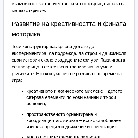
възможност за творчество, която превръща играта в 
малко откритие.
Развитие на креативността и фината 
моторика
Този конструктор насърчава детето да 
експериментира, да подрежда, да строи и да измисля 
свои истории около създадените фигури. Така играта 
се превръща в естествена тренировка за ума и 
ръчичките. Ето кои умения се развиват по време на 
игра:
креативното и логическото мислене – детето 
свързва елементи по нови начини и търси 
решения;
пространственото ориентиране и 
координацията око-ръка – всяко сглобяване 
изисква прецизно движение и ориентация;
многоцветните елементи задържат 