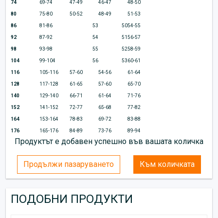
74
69-74
47-49
46-47
48-50
80
75-80
50-52
48-49
51-53
86
81-86
53
50
54-55
92
87-92
54
51
56-57
98
93-98
55
52
58-59
104
99-104
56
53
60-61
116
105-116
57-60
54-56
61-64
128
117-128
61-65
57-60
65-70
140
129-140
66-71
61-64
71-76
152
141-152
72-77
65-68
77-82
164
153-164
78-83
69-72
83-88
176
165-176
84-89
73-76
89-94
Продуктът е добавен успешно във вашата количка
Продължи пазаруването
Към количката
ПОДОБНИ ПРОДУКТИ