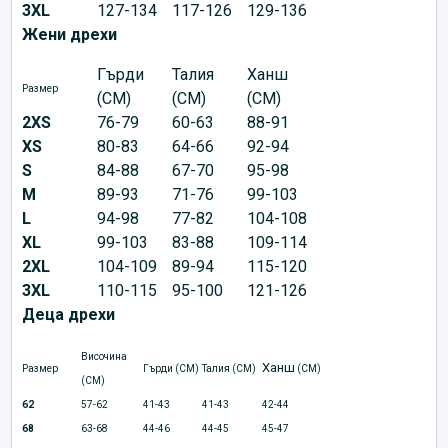
3XL
127-134
117-126
129-136
Жени дрехи
Гърди
Талия
Ханш
Размер
(CM)
(CM)
(CM)
2XS
76-79
60-63
88-91
XS
80-83
64-66
92-94
S
84-88
67-70
95-98
M
89-93
71-76
99-103
L
94-98
77-82
104-108
XL
99-103
83-88
109-114
2XL
104-109
89-94
115-120
3XL
110-115
95-100
121-126
Деца дрехи
Височина
Ханш
Размер
Гърди (CM)
Талия (CM)
(CM)
(CM)
62
57-62
41-43
41-43
42-44
68
63-68
44-46
44-45
45-47