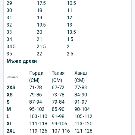
29
17.5
10.5
30
18
11
31
19
12
32
19.5
13
33
20
13.5
34
21
1.5
34.5
21.5
2
35
22
2.5
Мъже дрехи
Гърди
Талия
Ханш
Размер
(CM)
(CM)
(CM)
2XS
71-78
67-72
77-83
XS
79-86
73-78
84-90
S
87-94
79-84
91-97
M
95-102
85-90
98-104
L
103-110
91-98
105-112
XL
111-118
99-106
113-120
2XL
119-126
107-116
121-128