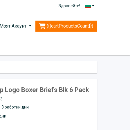
Здравейте!
Моят Акаунт
({{cartProductsCount}})
Logo Boxer Briefs Blk 6 Pack
k3
 - 3 работни дни
дни