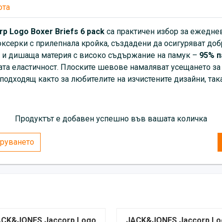
юта
p Logo Boxer Briefs 6 pack
са практичен избор за ежеднев
оксерки с прилепнала кройка, създадени да осигуряват до
ка и дишаща материя с високо съдържание на памук –
95% п
та еластичност. Плоските шевове намаляват усещането за д
одходящ както за любителите на изчистените дизайни, така 
Продуктът е добавен успешно във вашата количка
руването
ACK&JONES Jaccorp Logo
JACK&JONES Jaccorp Lo