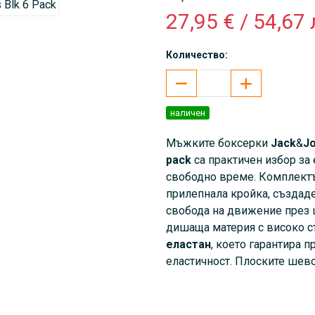
27,95 € / 54,67 
Количество:
наличен
Мъжките боксерки
Jack
&
Jo
pack
са практичен избор за 
свободно време. Комплект
прилепнала кройка, създад
свобода на движение през ц
дишаща материя с високо 
еластан
, което гарантира 
еластичност. Плоските шево
еластичният колан с лого д
подходящ както за любителит
тези, които предпочитат бел