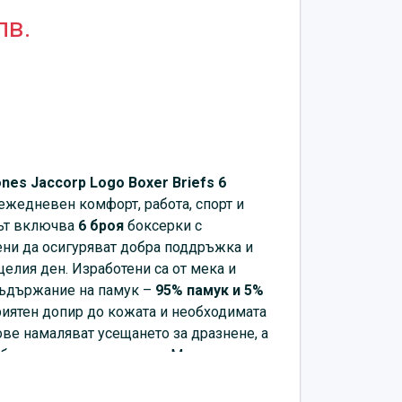
лв.
nes Jaccorp Logo Boxer Briefs 6
ежедневен комфорт, работа, спорт и
ът включва
6 броя
боксерки с
ени да осигуряват добра поддръжка и
елия ден. Изработени са от мека и
съдържание на памук –
95% памук и 5%
приятен допир до кожата и необходимата
ве намаляват усещането за дразнене, а
обавя разпознаваем стил. Моделът е
е на изчистените дизайни, така и за
ьо с характер.