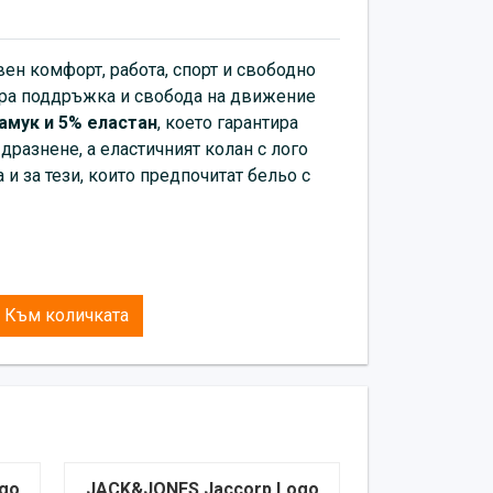
ен комфорт, работа, спорт и свободно
бра поддръжка и свобода на движение
амук и 5% еластан
, което гарантира
разнене, а еластичният колан с лого
и за тези, които предпочитат бельо с
Към количката
go
JACK&JONES Jaccorp Logo