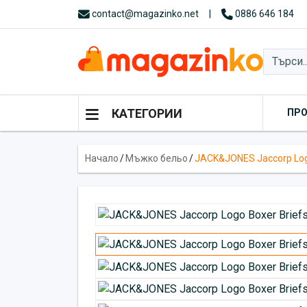
contact@magazinko.net
|
0886 646 184
КАТЕГОРИИ
ПР
Начало
/
Мъжко бельо
/
JACK&JONES Jaccorp Logo