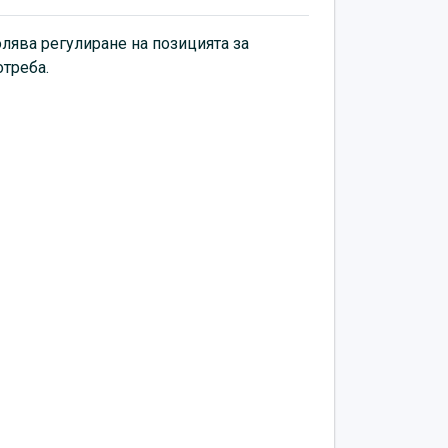
mm - 720mm
олява регулиране на позицията за
 +15°
отреба.
 -90°