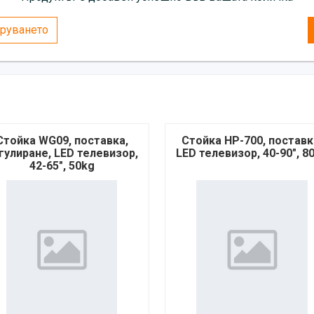
руването
Стойка WG09, поставка,
Стойка HP-700, поставк
гулиране, LED телевизор,
LED телевизор, 40-90", 8
42-65", 50kg