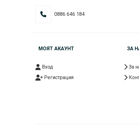
0886 646 184
МОЯТ АКАУНТ
ЗА Н
Вход
За н
Регистрация
Конт