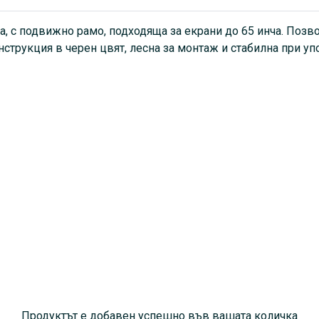
Разстояние до стената: 60
на, с подвижно рамо, подходяща за екрани до 65 инча. Позв
Диапазон на накланяне: 0°~
струкция в черен цвят, лесна за монтаж и стабилна при уп
Диапазон на въртене: +90° ~
Цвят: Черен
Продуктът е добавен успешно във вашата количка