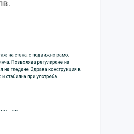
лв.
таж на стена, с подвижно рамо,
инча. Позволява регулиране на
л на гледане. Здрава конструкция в
 и стабилна при употреба.
32" - 65"
0kg