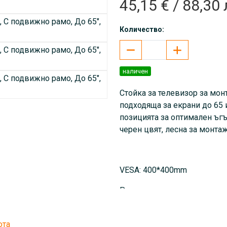
45,15 € / 88,30 
Количество:
наличен
Стойка за телевизор за мон
подходяща за екрани до 65 
позицията за оптимален ъгъ
черен цвят, лесна за монтаж
VESA: 400*400mm
Размер на екрана в инчове: 
Максимално натоварване: 4
юта