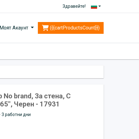
Здравейте!
Моят Акаунт
({{cartProductsCount}})
 No brand, За стена, С
65", Черен - 17931
 - 3 работни дни