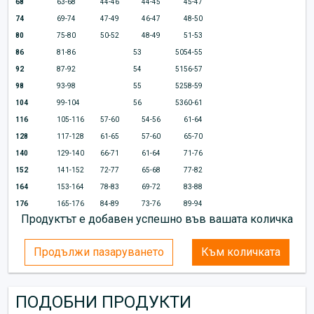
68
63-68
44-46
44-45
45-47
74
69-74
47-49
46-47
48-50
80
75-80
50-52
48-49
51-53
86
81-86
53
50
54-55
92
87-92
54
51
56-57
98
93-98
55
52
58-59
104
99-104
56
53
60-61
116
105-116
57-60
54-56
61-64
128
117-128
61-65
57-60
65-70
140
129-140
66-71
61-64
71-76
152
141-152
72-77
65-68
77-82
164
153-164
78-83
69-72
83-88
176
165-176
84-89
73-76
89-94
Продуктът е добавен успешно във вашата количка
Продължи пазаруването
Към количката
ПОДОБНИ ПРОДУКТИ