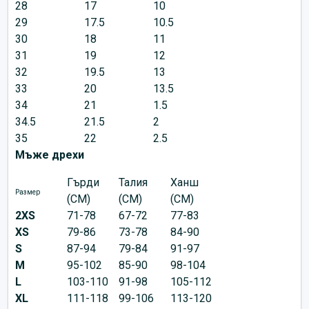
28
17
10
29
17.5
10.5
30
18
11
31
19
12
32
19.5
13
33
20
13.5
34
21
1.5
34.5
21.5
2
35
22
2.5
Мъже дрехи
Гърди
Талия
Ханш
Размер
(CM)
(CM)
(CM)
2XS
71-78
67-72
77-83
XS
79-86
73-78
84-90
S
87-94
79-84
91-97
M
95-102
85-90
98-104
L
103-110
91-98
105-112
XL
111-118
99-106
113-120