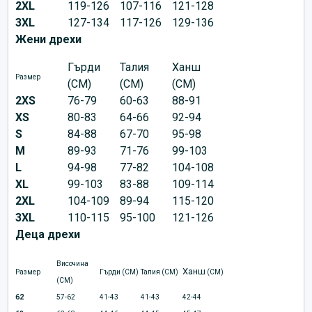
2XL
119-126
107-116
121-128
3XL
127-134
117-126
129-136
Жени дрехи
Гърди
Талия
Ханш
Размер
(CM)
(CM)
(CM)
2XS
76-79
60-63
88-91
XS
80-83
64-66
92-94
S
84-88
67-70
95-98
M
89-93
71-76
99-103
L
94-98
77-82
104-108
XL
99-103
83-88
109-114
2XL
104-109
89-94
115-120
3XL
110-115
95-100
121-126
Деца дрехи
Височина
Ханш
Размер
Гърди (CM)
Талия (CM)
(CM)
(CM)
62
57-62
41-43
41-43
42-44