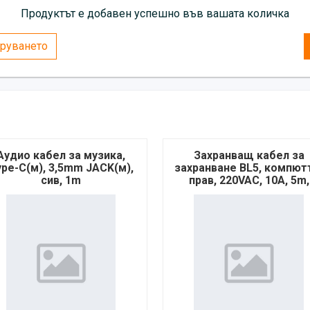
Продуктът е добавен успешно във вашата количка
руването
Аудио кабел за музика,
Захранващ кабел за
ype-C(м), 3,5mm JACK(м),
захранване BL5, компют
сив, 1m
прав, 220VAC, 10A, 5m,
3x1mm2