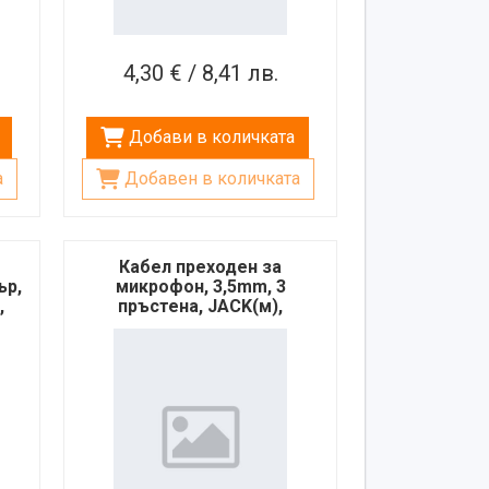
4,30 € / 8,41 лв.
Добави в количката
а
Добавен в количката
Кабел преходен за
ър,
микрофон, 3,5mm, 3
,
пръстена, JACK(м),
2xJACK(ж), 0,2m