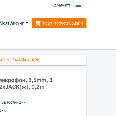
Здравейте!
Моят Акаунт
({{cartProductsCount}})
CK(м), 2xJACK(ж), 0,2m
микрофон, 3,5mm, 3
 2xJACK(ж), 0,2m
 - 3 работни дни
дни