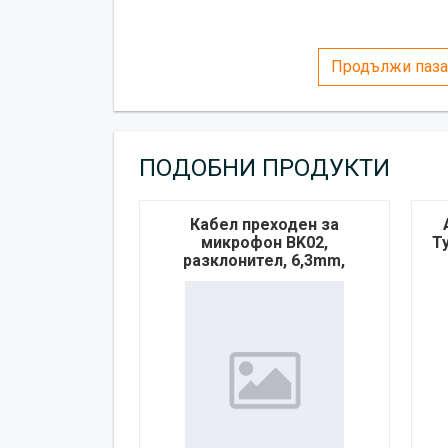
Продължи паза
ПОДОБНИ ПРОДУКТИ
Кабел преходен за
микрофон BK02,
T
разклонител, 6,3mm,
STEREO, JACK(м),
2xJACK(ж), 0,2m