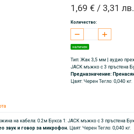
1,69 € / 3,31 лв.
Количество:
наличен
Тип: Жак 3,5 мм | аудио пре
JACK мъжко с 3 пръстена Бу
Предназначение: Пренасян
Цвят: Черен Тегло: 0,040 кг.
юта
лжина на кабела: 0.2м Букса 1: JACK мъжко с 3 пръстена Бу
о звук и говор за микрофон.
Цвят: Черен Тегло: 0,040 кг.