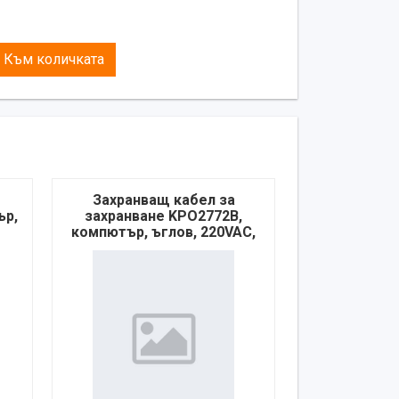
Към количката
Захранващ кабел за
ър,
захранване KPO2772B,
компютър, ъглов, 220VAC,
10A, 3m, 3x0,75mm2