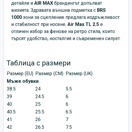
детайли и
AIR
MAX
брандингът допълват
визията. Здравата външна подметка с
BRS
1000
зони за сцепление предлага издръжливост
и стабилност при носене.
Air Max TL 2.5
е
отличен избор за фенове на ретро стила, които
търсят удобство, носталгия и съвременен силует.
Таблица с размери
Размер (EU)
Размер (CM)
Размер (UK)
Мъже обувки
38.5
24
5.5
39
24.5
6
40
25
6
40.5
25.5
6.5
41
26
7
42
26.5
7.5