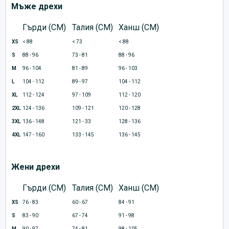
Мъже дрехи
Гърди (CM)
Талия (CM)
Ханш (CM)
XS
< 88
< 73
< 88
S
88 - 96
73 - 81
88 - 96
M
96 - 104
81 - 89
96 - 103
L
104 - 112
89 - 97
104 - 112
XL
112 - 124
97 - 109
112 - 120
2XL
124 - 136
109 - 121
120 - 128
3XL
136 - 148
121 - 33
128 - 136
4XL
147 - 160
133 - 145
136 - 145
Жени дрехи
Гърди (CM)
Талия (CM)
Ханш (CM)
XS
76 - 83
60 - 67
84 - 91
S
83 - 90
67 - 74
91 - 98
M
90 - 97
74 - 81
98 - 105