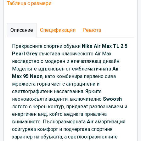
Таблица с размери
Описание
Спецификации
Ревюта
Прекрасните спортни обувки
Nike Air Max TL 2.5
Pearl Grey
съчетава класическото Air Max
наследство с модерен и впечатляващ дизайн.
Моделът е вдъхновен от емблематичната
Air
Max 95 Neon
, като комбинира перлено сива
мрежеста горна част с антрацитени и
светлографитени наслагвания. Ярките
неоновожълти акценти, включително
Swoosh
логото с черен контур, придават разпознаваем и
енергичен вид, който веднага привлича
вниманието. Пълноразмерната
Air
амортизация
осигурява комфорт и подчертава спортния
характер на обувката, а светлоотразителните