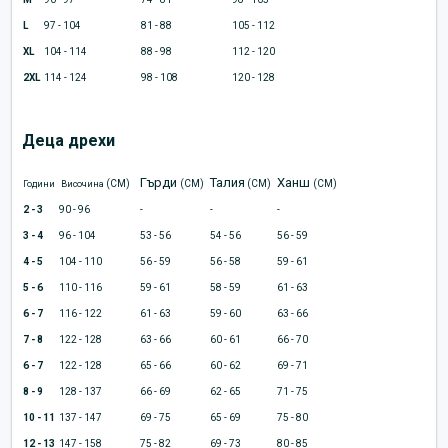
L
97 - 104
81 - 88
105 - 112
XL
104 - 114
88 - 98
112 - 120
2XL
114 - 124
98 - 108
120 - 128
Деца дрехи
Гърди
Талия
Ханш
(CM)
(CM)
(CM)
(CM)
Години
Височина
2 - 3
90 - 96
-
-
-
3 - 4
96 - 104
53 - 56
54 - 56
56 - 59
4 - 5
104 - 110
56 - 59
56 - 58
59 - 61
5 - 6
110 - 116
59 - 61
58 - 59
61 - 63
6 - 7
116 - 122
61 - 63
59 - 60
63 - 66
7 - 8
122 - 128
63 - 66
60 - 61
66 - 70
6 - 7
122 - 128
65 - 66
60 - 62
69 - 71
8 - 9
128 - 137
66 - 69
62 - 65
71 - 75
10 - 11
137 - 147
69 - 75
65 - 69
75 - 80
12 - 13
147 - 158
75 - 82
69 - 73
80 - 85