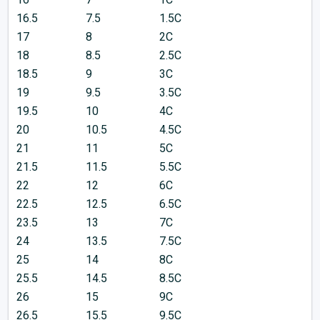
16.5
7.5
1.5C
17
8
2C
18
8.5
2.5C
18.5
9
3C
19
9.5
3.5C
19.5
10
4C
20
10.5
4.5C
21
11
5C
21.5
11.5
5.5C
22
12
6C
22.5
12.5
6.5C
23.5
13
7C
24
13.5
7.5C
25
14
8C
25.5
14.5
8.5C
26
15
9C
26.5
15.5
9.5C