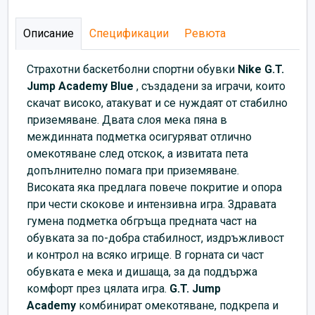
Описание
Спецификации
Ревюта
Страхотни баскетболни спортни обувки
Nike G.T.
Jump Academy
Blue
, създадени за играчи, които
скачат високо, атакуват и се нуждаят от стабилно
приземяване. Двата слоя мека пяна в
междинната подметка осигуряват отлично
омекотяване след отскок, а извитата пета
допълнително помага при приземяване.
Високата яка предлага повече покритие и опора
при чести скокове и интензивна игра. Здравата
гумена подметка обгръща предната част на
обувката за по-добра стабилност, издръжливост
и контрол на всяко игрище. В горната си част
обувката е мека и дишаща, за да поддържа
комфорт през цялата игра.
G.T. Jump
Academy
комбинират омекотяване, подкрепа и