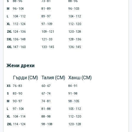
S
88 - 96
73 - 81
88 - 96
M
96 - 104
81 - 89
96 - 103
L
104 - 112
89 - 97
104 - 112
XL
112 - 124
97 - 109
112 - 120
2XL
124 - 136
109 - 121
120 - 128
3XL
136 - 148
121 - 33
128 - 136
4XL
147 - 160
133 - 145
136 - 145
Жени дрехи
Гърди (CM)
Талия (CM)
Ханш (CM)
XS
76 - 83
60 - 67
84 - 91
S
83 - 90
67 - 74
91 - 98
M
90 - 97
74 - 81
98 - 105
L
97 - 104
81 - 88
105 - 112
XL
104 - 114
88 - 98
112 - 120
2XL
114 - 124
98 - 108
120 - 128