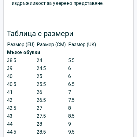
издръжливост за уверено представяне.
Таблица с размери
Размер (EU)
Размер (CM)
Размер (UK)
Мъже обувки
38.5
24
5.5
39
24.5
6
40
25
6
40.5
25.5
6.5
41
26
7
42
26.5
7.5
42.5
27
8
43
27.5
8.5
44
28
9
44.5
28.5
9.5