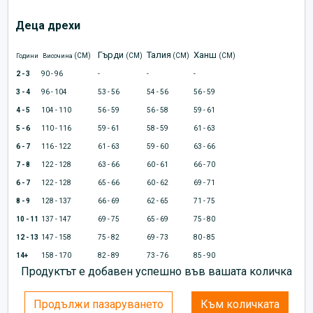
Деца дрехи
Гърди
Талия
Ханш
(CM)
(CM)
(CM)
(CM)
Години
Височина
2 - 3
90 - 96
-
-
-
3 - 4
96 - 104
53 - 56
54 - 56
56 - 59
4 - 5
104 - 110
56 - 59
56 - 58
59 - 61
5 - 6
110 - 116
59 - 61
58 - 59
61 - 63
6 - 7
116 - 122
61 - 63
59 - 60
63 - 66
7 - 8
122 - 128
63 - 66
60 - 61
66 - 70
6 - 7
122 - 128
65 - 66
60 - 62
69 - 71
8 - 9
128 - 137
66 - 69
62 - 65
71 - 75
10 - 11
137 - 147
69 - 75
65 - 69
75 - 80
12 - 13
147 - 158
75 - 82
69 - 73
80 - 85
14+
158 - 170
82 - 89
73 - 76
85 - 90
Продуктът е добавен успешно във вашата количка
Продължи пазаруването
Към количката