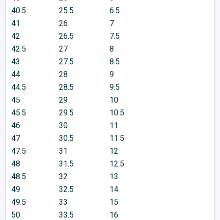
40.5
25.5
6.5
41
26
7
42
26.5
7.5
42.5
27
8
43
27.5
8.5
44
28
9
44.5
28.5
9.5
45
29
10
45.5
29.5
10.5
46
30
11
47
30.5
11.5
47.5
31
12
48
31.5
12.5
48.5
32
13
49
32.5
14
49.5
33
15
50
33.5
16