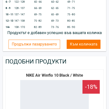
6 - 7
122 - 128
65 - 66
60 - 62
69 - 71
8 - 9
128 - 137
66 - 69
62 - 65
71 - 75
10 - 11
137 - 147
69 - 75
65 - 69
75 - 80
12 - 13
147 - 158
75 - 82
69 - 73
80 - 85
14+
158 - 170
82 - 89
73 - 76
85 - 90
Продуктът е добавен успешно във вашата количка
Продължи пазаруването
Към количката
ПОДОБНИ ПРОДУКТИ
NIKE Air Winflo 10 Black / White
-18%