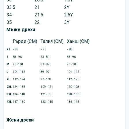
33.5
21
2Y
34
21.5
2.5Y
35
22
3Y
Мъже дрехи
Гърди (CM)
Талия (CM)
Ханш (CM)
XS
< 88
< 73
< 88
S
88 - 96
73 - 81
88 - 96
M
96 - 104
81 - 89
96 - 103
L
104 - 112
89 - 97
104 - 112
XL
112 - 124
97 - 109
112 - 120
2XL
124 - 136
109 - 121
120 - 128
3XL
136 - 148
121 - 33
128 - 136
4XL
147 - 160
133 - 145
136 - 145
Жени дрехи