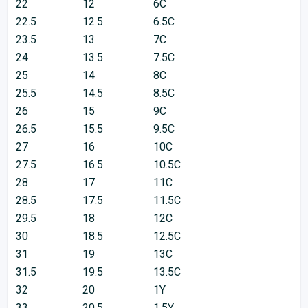
22
12
6C
22.5
12.5
6.5C
23.5
13
7C
24
13.5
7.5C
25
14
8C
25.5
14.5
8.5C
26
15
9C
26.5
15.5
9.5C
27
16
10C
27.5
16.5
10.5C
28
17
11C
28.5
17.5
11.5C
29.5
18
12C
30
18.5
12.5C
31
19
13C
31.5
19.5
13.5C
32
20
1Y
33
20.5
1.5Y