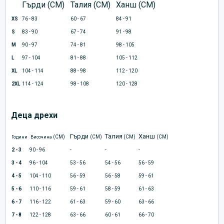
Гърди (CM)
Талия (CM)
Ханш (CM)
XS
76 - 83
60 - 67
84 - 91
S
83 - 90
67 - 74
91 - 98
M
90 - 97
74 - 81
98 - 105
L
97 - 104
81 - 88
105 - 112
XL
104 - 114
88 - 98
112 - 120
2XL
114 - 124
98 - 108
120 - 128
Деца дрехи
Гърди
Талия
Ханш
(CM)
(CM)
(CM)
(CM)
Години
Височина
2 - 3
90 - 96
-
-
-
3 - 4
96 - 104
53 - 56
54 - 56
56 - 59
4 - 5
104 - 110
56 - 59
56 - 58
59 - 61
5 - 6
110 - 116
59 - 61
58 - 59
61 - 63
6 - 7
116 - 122
61 - 63
59 - 60
63 - 66
7 - 8
122 - 128
63 - 66
60 - 61
66 - 70