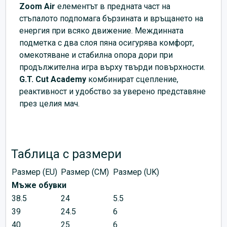
Zoom Air
елементът в предната част на
стъпалото подпомага бързината и връщането на
енергия при всяко движение. Междинната
подметка с два слоя пяна осигурява комфорт,
омекотяване и стабилна опора дори при
продължителна игра върху твърди повърхности.
G.T. Cut Academy
комбинират сцепление,
реактивност и удобство за уверено представяне
през целия мач.
Таблица с размери
Размер (EU)
Размер (CM)
Размер (UK)
Мъже обувки
38.5
24
5.5
39
24.5
6
40
25
6