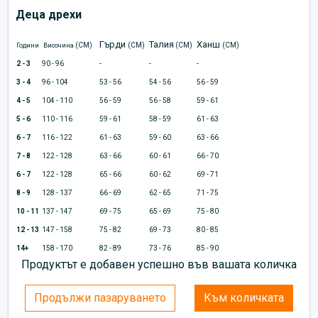
Деца дрехи
Гърди
Талия
Ханш
(CM)
(CM)
(CM)
(CM)
Години
Височина
2 - 3
90 - 96
-
-
-
3 - 4
96 - 104
53 - 56
54 - 56
56 - 59
4 - 5
104 - 110
56 - 59
56 - 58
59 - 61
5 - 6
110 - 116
59 - 61
58 - 59
61 - 63
6 - 7
116 - 122
61 - 63
59 - 60
63 - 66
7 - 8
122 - 128
63 - 66
60 - 61
66 - 70
6 - 7
122 - 128
65 - 66
60 - 62
69 - 71
8 - 9
128 - 137
66 - 69
62 - 65
71 - 75
10 - 11
137 - 147
69 - 75
65 - 69
75 - 80
12 - 13
147 - 158
75 - 82
69 - 73
80 - 85
14+
158 - 170
82 - 89
73 - 76
85 - 90
Продуктът е добавен успешно във вашата количка
Продължи пазаруването
Към количката