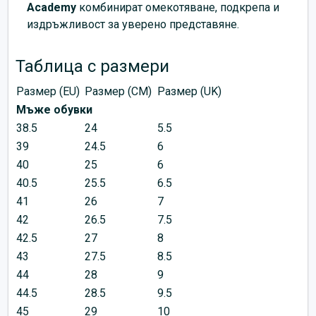
Academy
комбинират омекотяване, подкрепа и
издръжливост за уверено представяне.
Таблица с размери
Размер (EU)
Размер (CM)
Размер (UK)
Мъже обувки
38.5
24
5.5
39
24.5
6
40
25
6
40.5
25.5
6.5
41
26
7
42
26.5
7.5
42.5
27
8
43
27.5
8.5
44
28
9
44.5
28.5
9.5
45
29
10