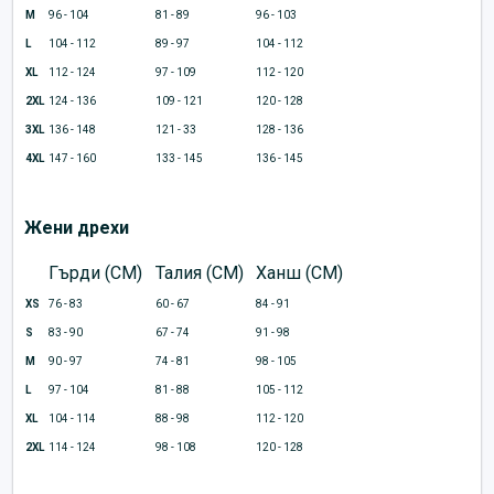
M
96 - 104
81 - 89
96 - 103
L
104 - 112
89 - 97
104 - 112
XL
112 - 124
97 - 109
112 - 120
2XL
124 - 136
109 - 121
120 - 128
3XL
136 - 148
121 - 33
128 - 136
4XL
147 - 160
133 - 145
136 - 145
Жени дрехи
Гърди (CM)
Талия (CM)
Ханш (CM)
XS
76 - 83
60 - 67
84 - 91
S
83 - 90
67 - 74
91 - 98
M
90 - 97
74 - 81
98 - 105
L
97 - 104
81 - 88
105 - 112
XL
104 - 114
88 - 98
112 - 120
2XL
114 - 124
98 - 108
120 - 128