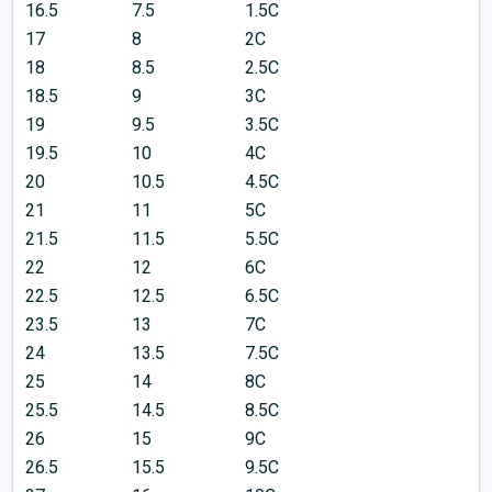
16.5
7.5
1.5C
17
8
2C
18
8.5
2.5C
18.5
9
3C
19
9.5
3.5C
19.5
10
4C
20
10.5
4.5C
21
11
5C
21.5
11.5
5.5C
22
12
6C
22.5
12.5
6.5C
23.5
13
7C
24
13.5
7.5C
25
14
8C
25.5
14.5
8.5C
26
15
9C
26.5
15.5
9.5C