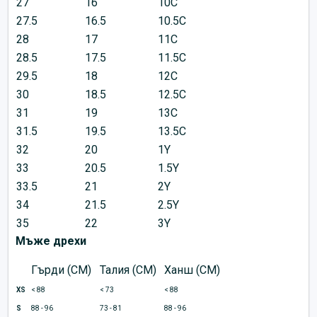
27
16
10C
27.5
16.5
10.5C
28
17
11C
28.5
17.5
11.5C
29.5
18
12C
30
18.5
12.5C
31
19
13C
31.5
19.5
13.5C
32
20
1Y
33
20.5
1.5Y
33.5
21
2Y
34
21.5
2.5Y
35
22
3Y
Мъже дрехи
Гърди (CM)
Талия (CM)
Ханш (CM)
XS
< 88
< 73
< 88
S
88 - 96
73 - 81
88 - 96