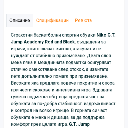
Описание
Спецификации
Ревюта
Страхотни баскетболни спортни обувки
Nike G.T.
Jump Academy
Red and Black
, създадени за
играчи, които скачат високо, атакуват и се
нуждаят от стабилно приземяване. Двата слоя
мека пяна в междинната подметка осигуряват
отлично омекотяване след отскок, а извитата
пета допълнително помага при приземяване.
Високата яка предлага повече покритие и опора
при чести скокове и интензивна игра. Здравата
гумена подметка обгръща предната част на
обувката за по-добра стабилност, издръжливост
и контрол на всяко игрище. В горната си част
обувката е мека и дишаща, за да поддържа
комфорт през цялата игра.
G.T. Jump