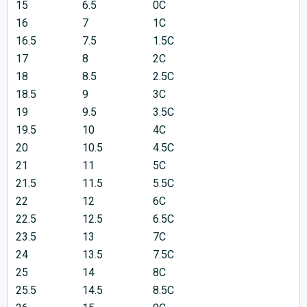
15
6.5
0C
16
7
1C
16.5
7.5
1.5C
17
8
2C
18
8.5
2.5C
18.5
9
3C
19
9.5
3.5C
19.5
10
4C
20
10.5
4.5C
21
11
5C
21.5
11.5
5.5C
22
12
6C
22.5
12.5
6.5C
23.5
13
7C
24
13.5
7.5C
25
14
8C
25.5
14.5
8.5C