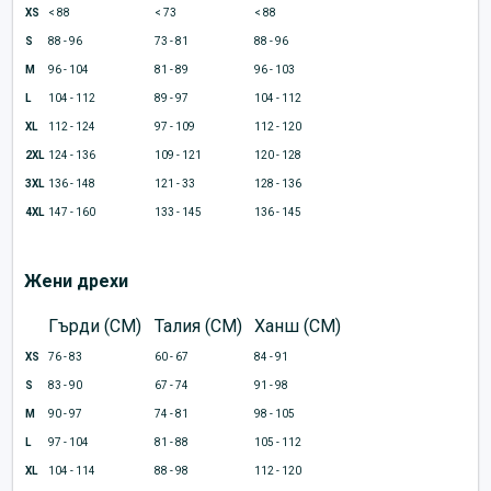
XS
< 88
< 73
< 88
S
88 - 96
73 - 81
88 - 96
M
96 - 104
81 - 89
96 - 103
L
104 - 112
89 - 97
104 - 112
XL
112 - 124
97 - 109
112 - 120
2XL
124 - 136
109 - 121
120 - 128
3XL
136 - 148
121 - 33
128 - 136
4XL
147 - 160
133 - 145
136 - 145
Жени дрехи
Гърди (CM)
Талия (CM)
Ханш (CM)
XS
76 - 83
60 - 67
84 - 91
S
83 - 90
67 - 74
91 - 98
M
90 - 97
74 - 81
98 - 105
L
97 - 104
81 - 88
105 - 112
XL
104 - 114
88 - 98
112 - 120