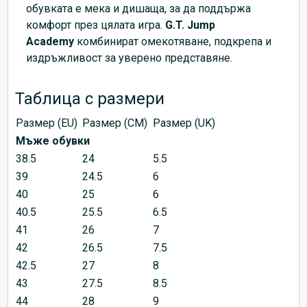
обувката е мека и дишаща, за да поддържа
комфорт през цялата игра.
G.T. Jump
Academy
комбинират омекотяване, подкрепа и
издръжливост за уверено представяне.
Таблица с размери
Размер (EU)
Размер (CM)
Размер (UK)
Мъже обувки
38.5
24
5.5
39
24.5
6
40
25
6
40.5
25.5
6.5
41
26
7
42
26.5
7.5
42.5
27
8
43
27.5
8.5
44
28
9