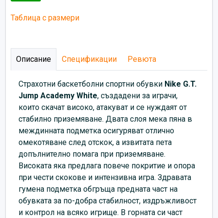
Таблица с размери
Описание
Спецификации
Ревюта
Страхотни баскетболни спортни обувки
Nike G.T.
Jump Academy
White
, създадени за играчи,
които скачат високо, атакуват и се нуждаят от
стабилно приземяване. Двата слоя мека пяна в
междинната подметка осигуряват отлично
омекотяване след отскок, а извитата пета
допълнително помага при приземяване.
Високата яка предлага повече покритие и опора
при чести скокове и интензивна игра. Здравата
гумена подметка обгръща предната част на
обувката за по-добра стабилност, издръжливост
и контрол на всяко игрище. В горната си част