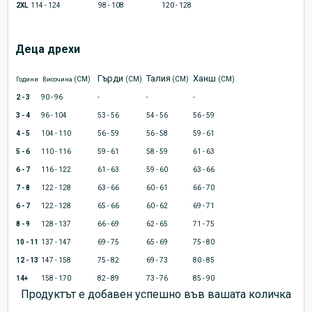
2XL
114 - 124
98 - 108
120 - 128
Деца дрехи
Гърди
Талия
Ханш
(CM)
(CM)
(CM)
(CM)
Години
Височина
2 - 3
90 - 96
-
-
-
3 - 4
96 - 104
53 - 56
54 - 56
56 - 59
4 - 5
104 - 110
56 - 59
56 - 58
59 - 61
5 - 6
110 - 116
59 - 61
58 - 59
61 - 63
6 - 7
116 - 122
61 - 63
59 - 60
63 - 66
7 - 8
122 - 128
63 - 66
60 - 61
66 - 70
6 - 7
122 - 128
65 - 66
60 - 62
69 - 71
8 - 9
128 - 137
66 - 69
62 - 65
71 - 75
10 - 11
137 - 147
69 - 75
65 - 69
75 - 80
12 - 13
147 - 158
75 - 82
69 - 73
80 - 85
14+
158 - 170
82 - 89
73 - 76
85 - 90
Продуктът е добавен успешно във вашата количка