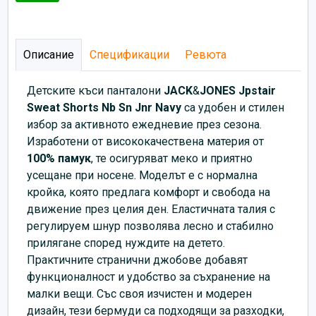
Описание
Спецификации
Ревюта
Детските къси панталони
JACK
&
JONES Jpstair
Sweat Shorts Nb Sn Jnr Navy
са удобен и стилен
избор за активното ежедневие през сезона.
Изработени от висококачествена материя от
100% памук
, те осигуряват меко и приятно
усещане при носене. Моделът е с нормална
кройка, която предлага комфорт и свобода на
движение през целия ден. Еластичната талия с
регулируем шнур позволява лесно и стабилно
прилягане според нуждите на детето.
Практичните странични джобове добавят
функционалност и удобство за съхранение на
малки вещи. Със своя изчистен и модерен
дизайн, тези бермуди са подходящи за разходки,