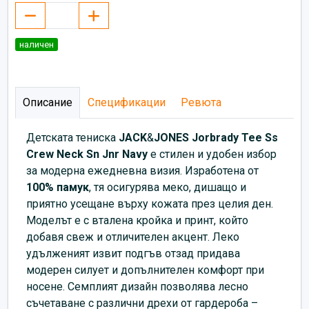
наличен
Описание
Спецификации
Ревюта
Детската тениска
JACK
&
JONES Jorbrady Tee Ss
Crew Neck Sn Jnr Navy
е стилен и удобен избор
за модерна ежедневна визия. Изработена от
100% памук
, тя осигурява меко, дишащо и
приятно усещане върху кожата през целия ден.
Моделът е с вталена кройка и принт, който
добавя свеж и отличителен акцент. Леко
удълженият извит подгъв отзад придава
модерен силует и допълнителен комфорт при
носене. Семплият дизайн позволява лесно
съчетаване с различни дрехи от гардероба –