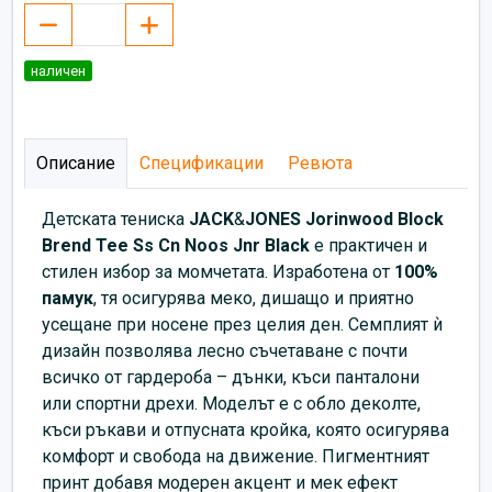
наличен
Описание
Спецификации
Ревюта
Детската тениска
JACK
&
JONES Jorinwood Block
Brend Tee Ss Cn Noos Jnr Black
е практичен и
стилен избор за момчетата. Изработена от
100%
памук
, тя осигурява меко, дишащо и приятно
усещане при носене през целия ден. Семплият ѝ
дизайн позволява лесно съчетаване с почти
всичко от гардероба – дънки, къси панталони
или спортни дрехи. Моделът е с обло деколте,
къси ръкави и отпусната кройка, която осигурява
комфорт и свобода на движение. Пигментният
принт добавя модерен акцент и мек ефект