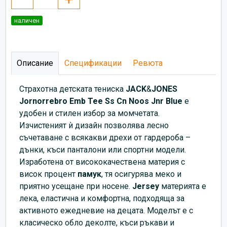
наличен
Описание
Спецификации
Ревюта
Страхотна
детската тениска
JACK
&
JONES
Jornorrebro Emb Tee Ss Cn Noos Jnr Blue
е
удобен и стилен избор за момчетата.
Изчистеният ѝ дизайн позволява лесно
съчетаване с всякакви дрехи от гардероба –
дънки, къси панталони или спортни модели.
Изработена от висококачествена материя с
висок процент
памук
, тя осигурява меко и
приятно усещане при носене.
Jersey
материята е
лека, еластична и комфортна, подходяща за
активното ежедневие на децата. Моделът е с
класическо обло деколте, къси ръкави и