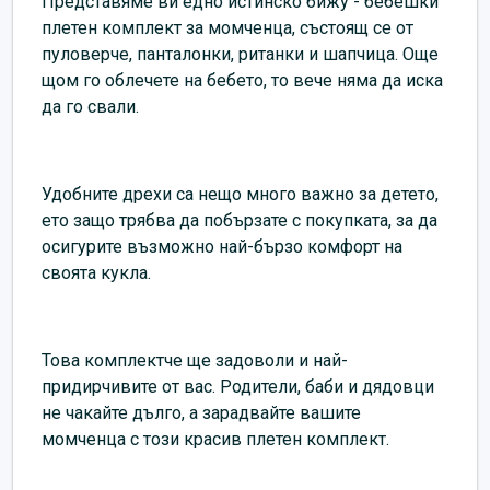
Представяме ви едно истинско бижу - бебешки
плетен комплект за момченца, състоящ се от
пуловерче, панталонки, ританки и шапчица. Още
щом го облечете на бебето, то вече няма да иска
да го свали.
Удобните дрехи са нещо много важно за детето,
ето защо трябва да побързате с покупката, за да
осигурите възможно най-бързо комфорт на
своята кукла.
Това комплектче ще задоволи и най-
придирчивите от вас. Родители, баби и дядовци
не чакайте дълго, а зарадвайте вашите
момченца с този красив плетен комплект.