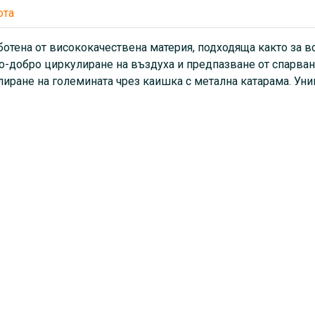
юта
аботена от висококачествена материя, подходяща както за вс
-добро циркулиране на въздуха и предпазване от спарване
лиране на големината чрез каишка с метална катарама. Ун