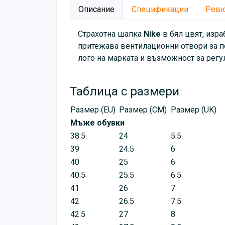
Описание
Спецификации
Рев
Страхотна шапка
Nike
в бял цвят, изр
притежава вентилационни отвори за по
лого на марката и възможност за регу
Таблица с размери
Размер (EU)
Размер (CM)
Размер (UK)
Мъже обувки
38.5
24
5.5
39
24.5
6
40
25
6
40.5
25.5
6.5
41
26
7
42
26.5
7.5
42.5
27
8