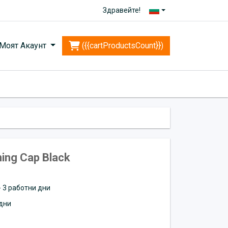
Здравейте!
Моят Акаунт
({{cartProductsCount}})
ning Cap Black
 - 3 работни дни
дни