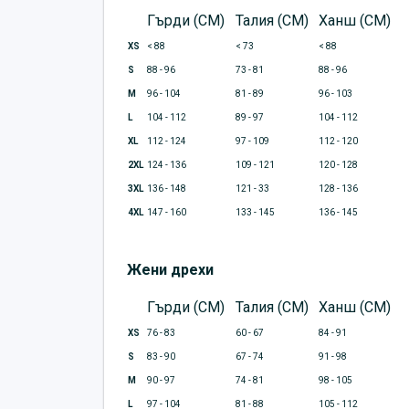
Гърди (CM)
Талия (CM)
Ханш (CM)
XS
< 88
< 73
< 88
S
88 - 96
73 - 81
88 - 96
M
96 - 104
81 - 89
96 - 103
L
104 - 112
89 - 97
104 - 112
XL
112 - 124
97 - 109
112 - 120
2XL
124 - 136
109 - 121
120 - 128
3XL
136 - 148
121 - 33
128 - 136
4XL
147 - 160
133 - 145
136 - 145
Жени дрехи
Гърди (CM)
Талия (CM)
Ханш (CM)
XS
76 - 83
60 - 67
84 - 91
S
83 - 90
67 - 74
91 - 98
M
90 - 97
74 - 81
98 - 105
L
97 - 104
81 - 88
105 - 112