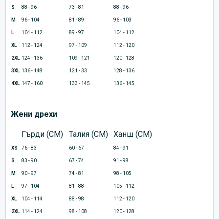
S
88 - 96
73 - 81
88 - 96
M
96 - 104
81 - 89
96 - 103
L
104 - 112
89 - 97
104 - 112
XL
112 - 124
97 - 109
112 - 120
2XL
124 - 136
109 - 121
120 - 128
3XL
136 - 148
121 - 33
128 - 136
4XL
147 - 160
133 - 145
136 - 145
Жени дрехи
Гърди (CM)
Талия (CM)
Ханш (CM)
XS
76 - 83
60 - 67
84 - 91
S
83 - 90
67 - 74
91 - 98
M
90 - 97
74 - 81
98 - 105
L
97 - 104
81 - 88
105 - 112
XL
104 - 114
88 - 98
112 - 120
2XL
114 - 124
98 - 108
120 - 128