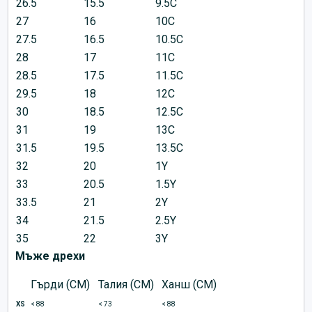
26.5
15.5
9.5C
27
16
10C
27.5
16.5
10.5C
28
17
11C
28.5
17.5
11.5C
29.5
18
12C
30
18.5
12.5C
31
19
13C
31.5
19.5
13.5C
32
20
1Y
33
20.5
1.5Y
33.5
21
2Y
34
21.5
2.5Y
35
22
3Y
Мъже дрехи
Гърди (CM)
Талия (CM)
Ханш (CM)
XS
< 88
< 73
< 88