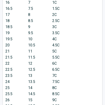
16
7
1C
16.5
7.5
1.5C
17
8
2C
18
8.5
2.5C
18.5
9
3C
19
9.5
3.5C
19.5
10
4C
20
10.5
4.5C
21
11
5C
21.5
11.5
5.5C
22
12
6C
22.5
12.5
6.5C
23.5
13
7C
24
13.5
7.5C
25
14
8C
25.5
14.5
8.5C
26
15
9C