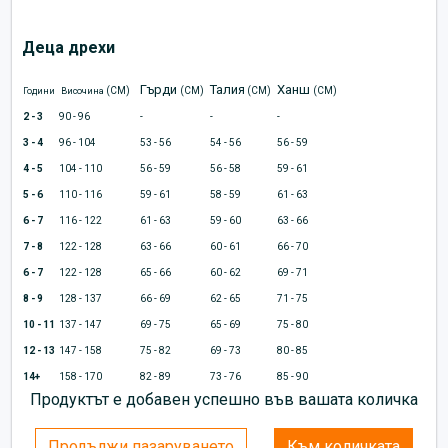
Деца дрехи
Гърди
Талия
Ханш
(CM)
(CM)
(CM)
(CM)
Години
Височина
2 - 3
90 - 96
-
-
-
3 - 4
96 - 104
53 - 56
54 - 56
56 - 59
4 - 5
104 - 110
56 - 59
56 - 58
59 - 61
5 - 6
110 - 116
59 - 61
58 - 59
61 - 63
6 - 7
116 - 122
61 - 63
59 - 60
63 - 66
7 - 8
122 - 128
63 - 66
60 - 61
66 - 70
6 - 7
122 - 128
65 - 66
60 - 62
69 - 71
8 - 9
128 - 137
66 - 69
62 - 65
71 - 75
10 - 11
137 - 147
69 - 75
65 - 69
75 - 80
12 - 13
147 - 158
75 - 82
69 - 73
80 - 85
14+
158 - 170
82 - 89
73 - 76
85 - 90
Продуктът е добавен успешно във вашата количка
Продължи пазаруването
Към количката