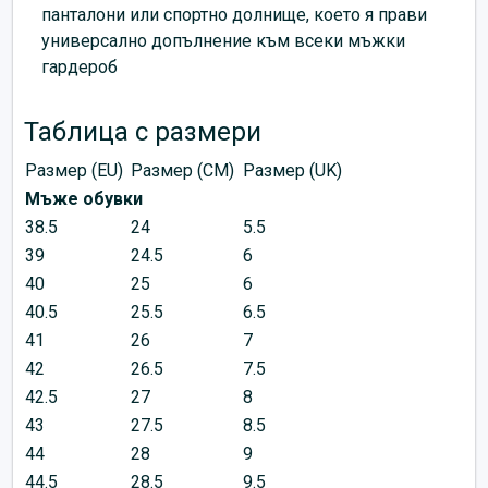
панталони или спортно долнище, което я прави
универсално допълнение към всеки мъжки
гардероб
Таблица с размери
Размер (EU)
Размер (CM)
Размер (UK)
Мъже обувки
38.5
24
5.5
39
24.5
6
40
25
6
40.5
25.5
6.5
41
26
7
42
26.5
7.5
42.5
27
8
43
27.5
8.5
44
28
9
44.5
28.5
9.5