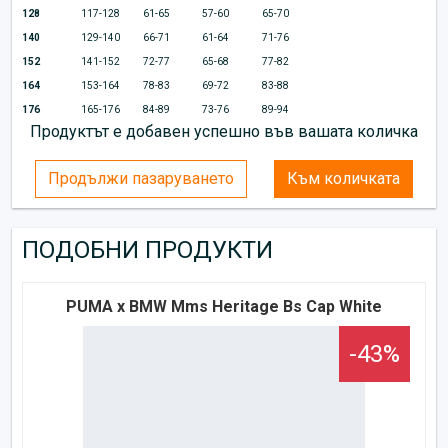
128
117-128
61-65
57-60
65-70
140
129-140
66-71
61-64
71-76
152
141-152
72-77
65-68
77-82
164
153-164
78-83
69-72
83-88
176
165-176
84-89
73-76
89-94
Продуктът е добавен успешно във вашата количка
Продължи пазаруването
Към количката
ПОДОБНИ ПРОДУКТИ
PUMA x BMW Mms Heritage Bs Cap White
-43%