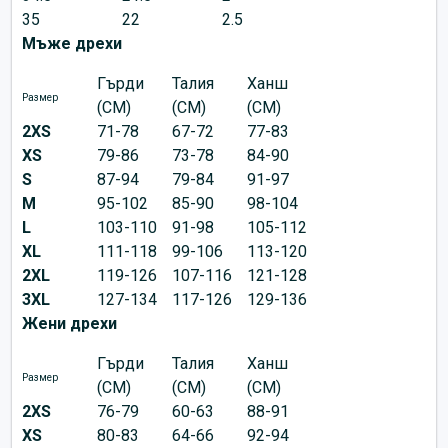
35
22
2.5
Мъже дрехи
Гърди
Талия
Ханш
Размер
(CM)
(CM)
(CM)
2XS
71-78
67-72
77-83
XS
79-86
73-78
84-90
S
87-94
79-84
91-97
M
95-102
85-90
98-104
L
103-110
91-98
105-112
XL
111-118
99-106
113-120
2XL
119-126
107-116
121-128
3XL
127-134
117-126
129-136
Жени дрехи
Гърди
Талия
Ханш
Размер
(CM)
(CM)
(CM)
2XS
76-79
60-63
88-91
XS
80-83
64-66
92-94