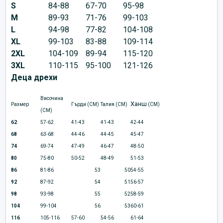
S
84-88
67-70
95-98
M
89-93
71-76
99-103
L
94-98
77-82
104-108
XL
99-103
83-88
109-114
2XL
104-109
89-94
115-120
3XL
110-115
95-100
121-126
Деца дрехи
Височина
Ханш
Размер
Гърди (CM)
Талия (CM)
(CM)
(CM)
62
57-62
41-43
41-43
42-44
68
63-68
44-46
44-45
45-47
74
69-74
47-49
46-47
48-50
80
75-80
50-52
48-49
51-53
86
81-86
53
50
54-55
92
87-92
54
51
56-57
98
93-98
55
52
58-59
104
99-104
56
53
60-61
116
105-116
57-60
54-56
61-64