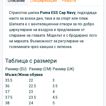
Описание
Спецификации
Ревюта
Страхотна шапка
Puma
ESS Cap Navy
, подходяща
както за всеки ден, така и за спорт или плаж.
Шапката е с вентилационни отвори за по-добро
циркулиране на въздуха и предпазване от
спарване на главата. Моделът е с бродирано лого
на марката. Възможност за регулиране на
големината чрез каишка с лепенка.
Таблица с размери
Размер (EU)
Размер (CM)
Размер (UK)
Мъже/Жени обувки
35.5
22
3
36
22.5
3.5
37
23
4
37.5
23.5
4.5
38
24
5