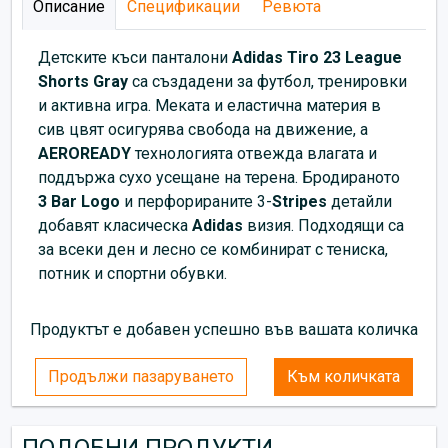
Описание
Спецификации
Ревюта
Детските къси панталони
Adidas Tiro
23 League
Shorts Gray
са създадени за футбол, тренировки
и активна игра. Меката и еластична материя в
сив цвят осигурява свобода на движение, а
AEROREADY
технологията отвежда влагата и
поддържа сухо усещане на терена. Бродираното
3 Bar Logo
и перфорираните 3-
Stripes
детайли
добавят класическа
Adidas
визия. Подходящи са
за всеки ден и лесно се комбинират с тениска,
потник и спортни обувки.
Продуктът е добавен успешно във вашата количка
Продължи пазаруването
Към количката
ПОДОБНИ ПРОДУКТИ