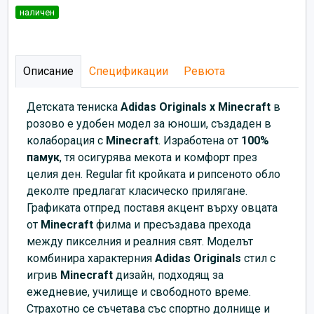
наличен
Описание
Спецификации
Ревюта
Детската тениска
Adidas Originals x Minecraft
в
розово е удобен модел за юноши, създаден в
колаборация с
Minecraft
. Изработена от
100%
памук
, тя осигурява мекота и комфорт през
целия ден. Regular fit кройката и рипсеното обло
деколте предлагат класическо прилягане.
Графиката отпред поставя акцент върху овцата
от
Minecraft
филма и пресъздава прехода
между пикселния и реалния свят. Моделът
комбинира характерния
Adidas Originals
стил с
игрив
Minecraft
дизайн, подходящ за
ежедневие, училище и свободното време.
Страхотно се съчетава със спортно долнище и