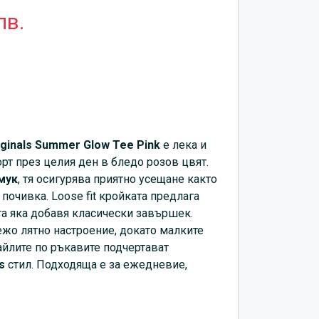
лв.
ginals
Summer Glow Tee Pink
е лека и
рт през целия ден в бледо розов цвят.
мук
, тя осигурява приятно усещане както
 почивка. Loose fit кройката предлага
та яка добавя класически завършек.
ежо лятно настроение, докато малките
йлите по ръкавите подчертават
s
стил. Подходяща е за ежедневие,
еме.