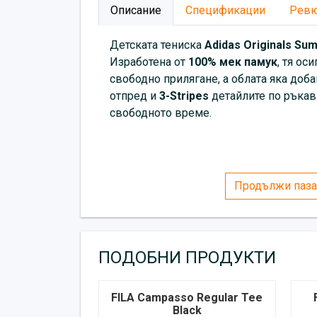
Описание
Спецификации
Рев
Детската тениска
Adidas Originals
Sum
Изработена от
100% мек памук
, тя ос
свободно прилягане, а облата яка доб
отпред и
3-Stripes
детайлите по ръкав
свободното време.
Продължи паза
ПОДОБНИ ПРОДУКТИ
FILA Campasso Regular Tee
Black