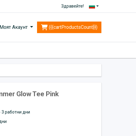
Здравейте!
Моят Акаунт
({{cartProductsCount}})
mmer Glow Tee Pink
 - 3 работни дни
дни