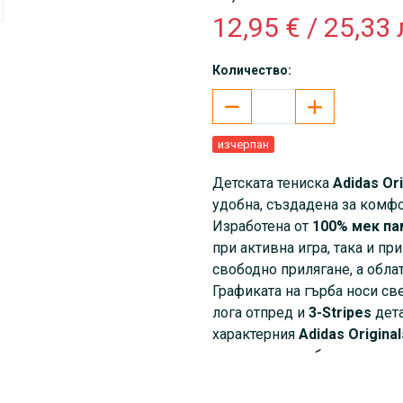
12,95 € / 25,33 
Количество:
изчерпан
Детската тениска
Adidas Ori
удобна, създадена за комфо
Изработена от
100% мек па
при активна игра, така и при
свободно прилягане, а обла
Графиката на гърба носи св
лога отпред и
3-Stripes
дета
характерния
Adidas Original
разходки и свободното вр