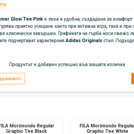
юта
mer Glow Tee Pink
е лека и удобна, създадена за комфорт 
игурява приятно усещане както при активна игра, така и при 
авя класически завършек. Графиката на гърба носи свежо л
ите подчертават характерния
Adidas Originals
стил. Подходя
Продуктът е добавен успешно във вашата количка
руването
FILA Morimondo Regular
FILA Morimondo Regula
Graphic Tee Black
Graphic Tee White