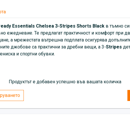
юта
eady Essentials Chelsea 3-Stripes Shorts Black
в тъмно син
ивно ежедневие. Те предлагат практичност и комфорт при 
щане, а мрежестата вътрешна подплата осигурява допълните
ните джобове са практични за дребни вещи, а 3-
Stripes
де
тениска и спортни обувки.
Продуктът е добавен успешно във вашата количка
руването