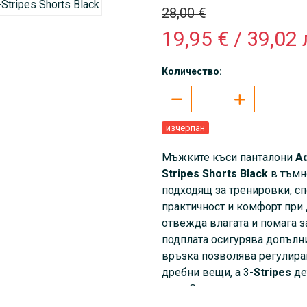
28,00 €
19,95 € / 39,02 
Количество:
изчерпан
Мъжките къси панталони
Ad
Stripes Shorts Black
в тъмно
подходящ за тренировки, сп
практичност и комфорт при
отвежда влагата и помага з
подплата осигурява допълни
връзка позволява регулиран
дребни вещи, а 3-
Stripes
де
стил. Страхотно се съчетава