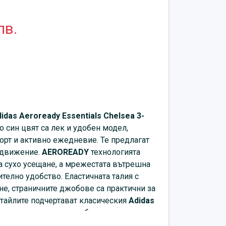
лв.
idas
Aeroready Essentials Chelsea 3-
 син цвят са лек и удобен модел,
орт и активно ежедневие. Те предлагат
 движение.
AEROREADY
технологията
а сухо усещане, а мрежестата вътрешна
телно удобство. Еластичната талия с
е, страничните джобове са практични за
тайлите подчертават класическия
Adidas
т с тениска и спортни обувки.