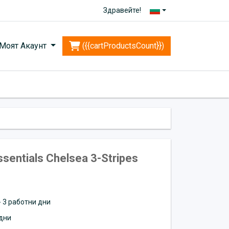
Здравейте!
Моят Акаунт
({{cartProductsCount}})
sentials Chelsea 3-Stripes
 - 3 работни дни
дни