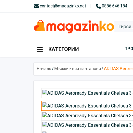
contact@magazinko.net
|
0886 646 184
КАТЕГОРИИ
ПР
Начало
/
Мъжки къси панталони
/
ADIDAS Aerorea