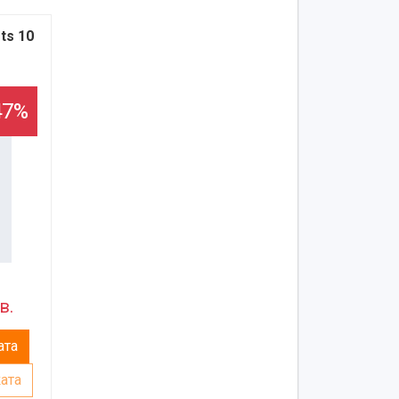
ts 10
47%
в.
ата
ата