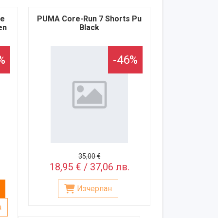
ue
PUMA Core-Run 7 Shorts Pu
en
Black
%
-46%
35,00 €
18,95 € / 37,06 лв.
Изчерпан
а