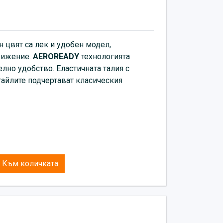
 цвят са лек и удобен модел,
движение.
AEROREADY
технологията
лно удобство. Еластичната талия с
тайлите подчертават класическия
Към количката